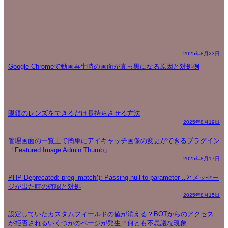
2025年8月23日
Google Chromeで動画再生時の画面が真っ黒になる原因と対処例
眼鏡のレンズをできるだけ長持ちさせる方法
2025年8月19日
管理画面の一覧上で簡単にアイキャッチ画像の変更ができるプラグイン
「Featured Image Admin Thumb」
2025年8月17日
PHP Deprecated: preg_match(): Passing null to parameter ..とメッセー
ジが出た時の確認と対処
2025年8月15日
設定していたカスタムフィールドの値が消える？BOTからのアクセス
が拒否されるいくつかのページが発生？何とも不思議な現象