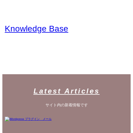
内
容
を
ス
Knowledge Base
キ
ッ
プ
WordPressのカスタマイズ方法やプラグインレビューを中心に、パソコ
ン/動物/植物のことなどを紹介するホームページです
Latest Articles
サイト内の新着情報です