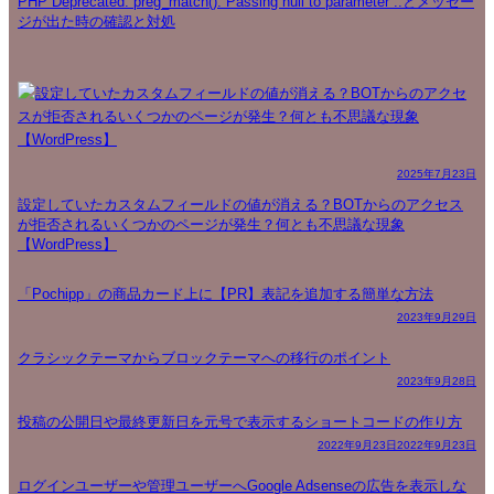
PHP Deprecated: preg_match(): Passing null to parameter ..とメッセー
ジが出た時の確認と対処
2025年7月23日
設定していたカスタムフィールドの値が消える？BOTからのアクセス
が拒否されるいくつかのページが発生？何とも不思議な現象
【WordPress】
「Pochipp」の商品カード上に【PR】表記を追加する簡単な方法
2023年9月29日
クラシックテーマからブロックテーマへの移行のポイント
2023年9月28日
投稿の公開日や最終更新日を元号で表示するショートコードの作り方
2022年9月23日
2022年9月23日
ログインユーザーや管理ユーザーへGoogle Adsenseの広告を表示しな