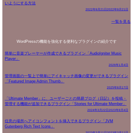
いようにする方法
2022年9月21日
2022年9月21日
一覧を見る
WordPressの機能を強化する便利なプラグインの紹介です
簡単に音楽プレーヤーが作成できるプラグイン「AudioIgniter Music
Player」
2026年1月4日
管理画面の一覧上で簡単にアイキャッチ画像の変更ができるプラグイン
「Featured Image Admin Thumb」
2025年8月17日
「Ultimate Member」に、ユーザーごとの簡易ブログ（日記）を投稿・
管理する機能が追加できるプラグイン「Stories for Ultimate Member」
2024年3月22日
2023年8月4日
任意の場所へアイコンフォントを挿入できるプラグイン「JVM
Gutenberg Rich Text Icons」
2023年3月11日
2023年3月11日