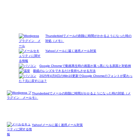
Thunderbirdでメールの削除に時間がかかるようになった時の
対処（メモ）
Yahoo!メールに届く迷惑メール対策
Google Chromeで動画再生時の画面が真っ黒になる原因と対処例
眼鏡のレンズをできるだけ長持ちさせる方法
2025年4月9日のWin10更新でGoogle Chromeのフォントが変わっ
た？元に戻すには？
Thunderbirdでメールの削除に時間がかかるようになった時の対処（メ
モ）
Yahoo!メールに届く迷惑メール対策