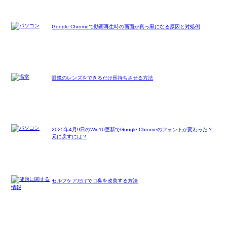
Google Chromeで動画再生時の画面が真っ黒になる原因と対処例
眼鏡のレンズをできるだけ長持ちさせる方法
2025年4月9日のWin10更新でGoogle Chromeのフォントが変わった？
元に戻すには？
セルフケアだけで口臭を改善する方法