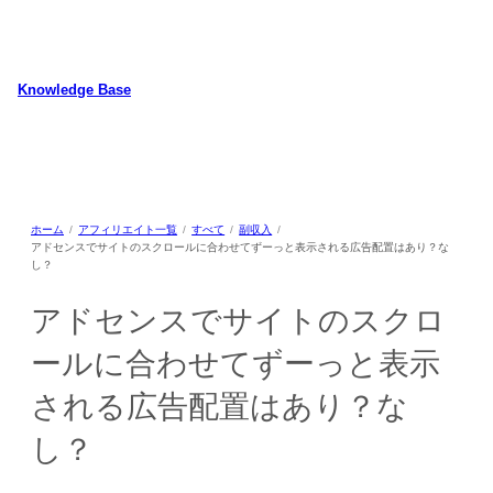
内
容
を
ス
Knowledge Base
キ
WordPressのカスタマイズ方法やプラグインレビューを中心に、パソコ
ッ
ン/動物/植物のことなどを紹介するホームページです
プ
ホーム
アフィリエイト一覧
すべて
副収入
アドセンスでサイトのスクロールに合わせてずーっと表示される広告配置はあり？な
し？
アドセンスでサイトのスクロ
ールに合わせてずーっと表示
される広告配置はあり？な
し？