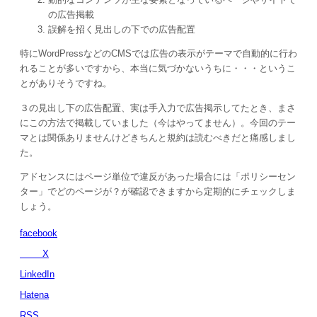
の広告掲載
誤解を招く見出しの下での広告配置
特にWordPressなどのCMSでは広告の表示がテーマで自動的に行わ
れることが多いですから、本当に気づかないうちに・・・というこ
とがありそうですね。
３の見出し下の広告配置、実は手入力で広告掲示してたとき、まさ
にこの方法で掲載していました（今はやってません）。今回のテー
マとは関係ありませんけどきちんと規約は読むべきだと痛感しまし
た。
アドセンスにはページ単位で違反があった場合には「ポリシーセン
ター」でどのページが？が確認できますから定期的にチェックしま
しょう。
facebook
X
LinkedIn
Hatena
RSS