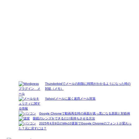
Thunderbirdでメールの削除に時間がかかるようになった時の
対処（メモ）
Yahoo!メールに届く迷惑メール対策
Google Chromeで動画再生時の画面が真っ黒になる原因と対処例
眼鏡のレンズをできるだけ長持ちさせる方法
2025年4月9日のWin10更新でGoogle Chromeのフォントが変わっ
た？元に戻すには？