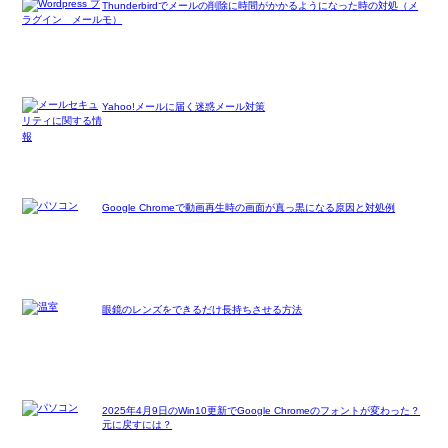
Thunderbirdでメールの削除に時間がかかるようになった時の対処（メ
モ）
Yahoo!メールに届く迷惑メール対策
Google Chromeで動画再生時の画面が真っ黒になる原因と対処例
眼鏡のレンズをできるだけ長持ちさせる方法
2025年4月9日のWin10更新でGoogle Chromeのフォントが変わった？
元に戻すには？