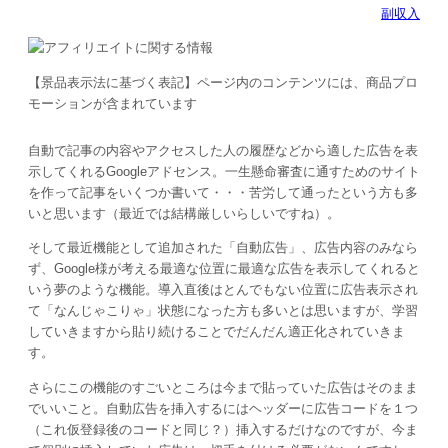
副収入
【景品表示法に基づく表記】ページ内のコンテンツには、商品プロ
モーションが含まれています
自動で記事の内容やアクセスした人の履歴などから適した広告を表
示してくれるGoogleアドセンス。一生懸命審査に通すためのサイト
を作って記事をいくつか書いて・・・苦労して通ったという方も多
いと思います（最近では結構厳しいらしいですね）。
そして最近機能として追加された「自動広告」、広告内容のみなら
ず、Google様が考える最適な位置に最適な広告を表示してくれると
いう夢のような機能。導入直後はとんでもない位置に広告表示され
て「なんじゃこりゃ」状態になった方も多いとは思いますが、学習
していきますから貼り続けることでだんだん適正化されていきま
す。
さらにこの機能のすごいところは今まで貼っていた広告はそのまま
でいいこと。自動広告を挿入するにはヘッダーに広告コードを１つ
（これ仮登録後のコードと同じ？）挿入するだけなのですが、今ま