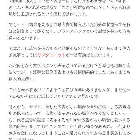
で個別に挿入していた広告は一切手を付ける必要がないんですね。
きちんとそれ以外の場所で「ここが有益なのでは？」と考えられる
場所に追加されるという感じで動作します。
でも・・・結果を見ると自動広告で挿入された部分の収益ってそれ
ほど割合として多くなく、プラスアルファという感覚を持った方も
多いと思います。
ではどこに広告を挿入すると効果的なの？？ですが、あくまで個人
的見解としては
リンクユニット
が一番有効だと思います。
ただ何となく文字ボタンが表示されているだけ？と感じる地味な広
告ですが、ド派手な画像広告よりも結構効果的でした（あくまでも
個人的見解）。
これも表示する位置によることには間違いありませんが、まだ使っ
ていない方はぜひ試していただきたいと思います。
それから、サイトに適した広告がない場合や自動広告による設置場
所の拡大によって、広告が表示されない場合が多くなりましたか
ら、代替広告の設定（表示するAdsense広告がない場合に表示する
別の広告）をしておくことでこちらも多少効果があるのと、何より
大きな空白になってしまうことを避けられますから是非実施してみ
てくださいね。