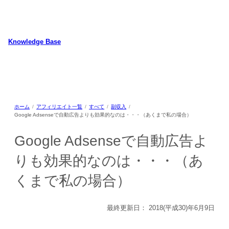
内
容
を
ス
Knowledge Base
キ
WordPressのカスタマイズ方法やプラグインレビューを中心に、パソコ
ッ
ン/動物/植物のことなどを紹介するホームページです
プ
ホーム
アフィリエイト一覧
すべて
副収入
Google Adsenseで自動広告よりも効果的なのは・・・（あくまで私の場合）
Google Adsenseで自動広告よ
りも効果的なのは・・・（あ
くまで私の場合）
最終更新日：
2018(平成30)年6月9日