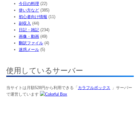
今日の料理
(22)
使い方など
(385)
初心者向け情報
(11)
副収入
(44)
日記・雑記
(234)
画像・動画
(49)
翻訳ファイル
(4)
迷惑メール
(5)
使用しているサーバー
当サイトは月額528円から利用できる「
カラフルボックス
」サーバー
で運営しています