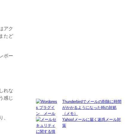
はアク
またど
レポー
しれな
う感じ
Thunderbirdでメールの削除に時間
がかかるようになった時の対処
（メモ）
り、
Yahoo!メールに届く迷惑メール対
策