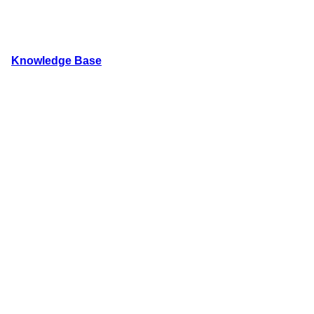
内
容
を
Knowledge Base
ス
キ
WordPressのカスタマイズ方法やプラグインレビューを
ッ
プ