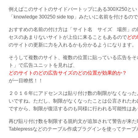
例えばこのサイトのサイドバートップにある300X250と
「knowledge 300250 side top」みたいに名前を付けるの
おすすめの名前の付け方は「サイト名 サイズ 場所」の
セスのあまりないサイトが上位に来ることもあるので
どの
のサイトの更新に力を入れるかも分かるようになります。
そうして複数のサイト、複数の位置に貼っている広告をそ
ト」で広告ユニットを見れば、
どのサイトのどの広告サイズのどの位置が効果的か？
が一目瞭然！！
２０１６年にアドセンスは貼り付け数の制限がなくなった
いですね。ただし、制限がなくなったことは公言されたわ
ですから、制限が復活するのも同様に行われる可能性はあ
再び貼り付け数を制限する規約文が追加されて警告が来た
Tablepressなどのテーブル作成プラグインを使って