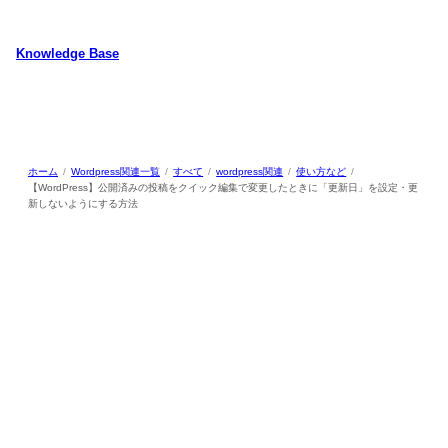
内
容
Knowledge Base
を
ス
WordPressのカスタマイズ方法やプラグインレビューを中心に、パソコ
キ
ン/動物/植物のことなどを紹介するホームページです
ッ
プ
ホーム
Wordpress関連一覧
すべて
wordpress関連
使い方など
【WordPress】公開済みの投稿をクイック編集で変更したときに「更新日」を設定・更
新しないようにする方法