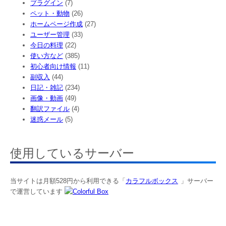
プラグイン
(7)
ペット・動物
(26)
ホームページ作成
(27)
ユーザー管理
(33)
今日の料理
(22)
使い方など
(385)
初心者向け情報
(11)
副収入
(44)
日記・雑記
(234)
画像・動画
(49)
翻訳ファイル
(4)
迷惑メール
(5)
使用しているサーバー
当サイトは月額528円から利用できる「
カラフルボックス
」サーバー
で運営しています