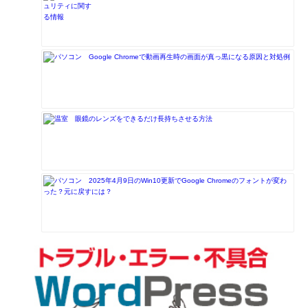
Google Chromeで動画再生時の画面が真っ黒になる原因と対処例
眼鏡のレンズをできるだけ長持ちさせる方法
2025年4月9日のWin10更新でGoogle Chromeのフォントが変わ
った？元に戻すには？