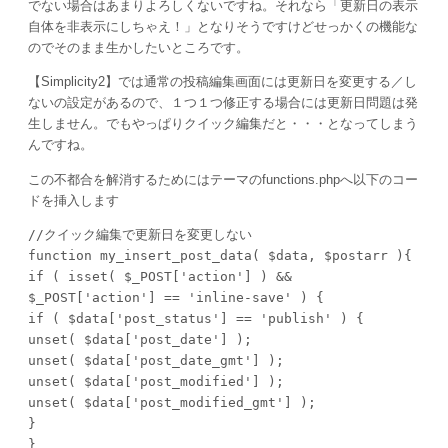
でない場合はあまりよろしくないですね。それなら「更新日の表示
自体を非表示にしちゃえ！」となりそうですけどせっかくの機能な
のでそのまま生かしたいところです。
【Simplicity2】では通常の投稿編集画面には更新日を変更する／し
ないの設定があるので、１つ１つ修正する場合には更新日問題は発
生しません。でもやっぱりクイック編集だと・・・となってしまう
んですね。
この不都合を解消するためにはテーマのfunctions.phpへ以下のコー
ドを挿入します
//クイック編集で更新日を変更しない

function my_insert_post_data( $data, $postarr ){

if ( isset( $_POST['action'] ) && 
$_POST['action'] == 'inline-save' ) {

if ( $data['post_status'] == 'publish' ) {

unset( $data['post_date'] );

unset( $data['post_date_gmt'] );

unset( $data['post_modified'] );

unset( $data['post_modified_gmt'] );

}

}
