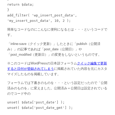
return $data;

}

add_filter( 'wp_insert_post_data', 
'my_insert_post_data', 10, 2 );
簡単なコードなのにこんなに便利になるとは・・・というコードで
す。
「inline-save（クイック更新）」したときに「publish（公開済
み）」の記事であれば「post_date（公開日）」や
「post_modified（更新日）」の変更をしないというものです。
※このコードはWordPressの日本語フォーラム
クイック編集で更新
すると日付が登録されてしまう
に掲載されていた内容を元にカスタ
マイズしたものを掲載しています。
フォーラムでは下書きのものを・・・という設定だったので「公開
済みのものを」に変えました。公開済み＝公開日は設定されている
のでコード中の
unset( $data['post_date'] );

unset( $data['post_date_gmt'] );