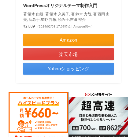
WordPressオリジナルテーマ制作入門
著:清水 由規, 著:清水 久美子, 著:鈴木 力哉, 著:西岡 由
美, 読み手:星野 邦敏, 読み手:吉田 裕介
¥2,889
（2024/02/08 17:07時点 | Amazon調べ）
Amazon
楽天市場
Yahooショッピング