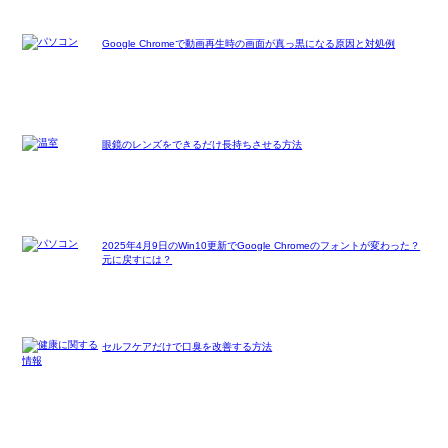
Google Chromeで動画再生時の画面が真っ黒になる原因と対処例
眼鏡のレンズをできるだけ長持ちさせる方法
2025年4月9日のWin10更新でGoogle Chromeのフォントが変わった？
元に戻すには？
セルフケアだけで口臭を改善する方法