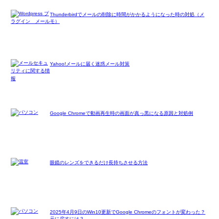
Thunderbirdでメールの削除に時間がかかるようになった時の対処（メ
モ）
Yahoo!メールに届く迷惑メール対策
Google Chromeで動画再生時の画面が真っ黒になる原因と対処例
眼鏡のレンズをできるだけ長持ちさせる方法
2025年4月9日のWin10更新でGoogle Chromeのフォントが変わった？
元に戻すには？