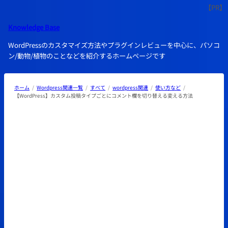
内
容
Knowledge Base
を
ス
WordPressのカスタマイズ方法やプラグインレビューを中心に、パソコ
キ
ン/動物/植物のことなどを紹介するホームページです
ッ
プ
ホーム
Wordpress関連一覧
すべて
wordpress関連
使い方など
【WordPress】カスタム投稿タイプごとにコメント欄を切り替える変える方法