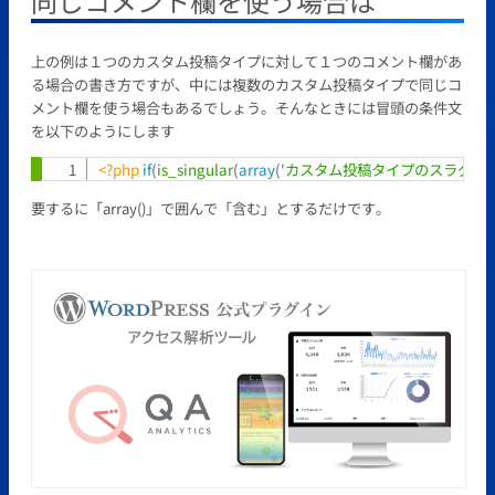
同じコメント欄を使う場合は
上の例は１つのカスタム投稿タイプに対して１つのコメント欄があ
る場合の書き方ですが、中には複数のカスタム投稿タイプで同じコ
メント欄を使う場合もあるでしょう。そんなときには冒頭の条件文
を以下のようにします
<?php
if
(
is_singular
(
array
(
'カスタム投稿タイプのスラグ'
,
'
Copy
要するに「array()」で囲んで「含む」とするだけです。