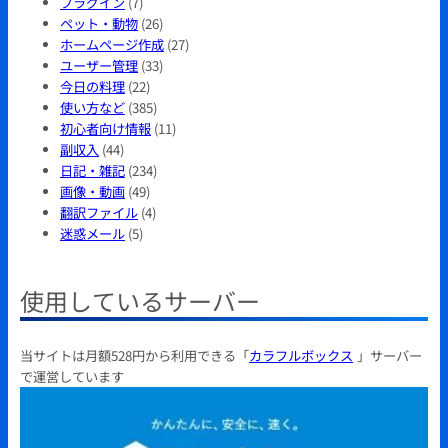
プラグイン
(7)
ペット・動物
(26)
ホームページ作成
(27)
ユーザー管理
(33)
今日の料理
(22)
使い方など
(385)
初心者向け情報
(11)
副収入
(44)
日記・雑記
(234)
画像・動画
(49)
翻訳ファイル
(4)
迷惑メール
(5)
使用しているサーバー
当サイトは月額528円から利用できる「
カラフルボックス
」サーバー
で運営しています