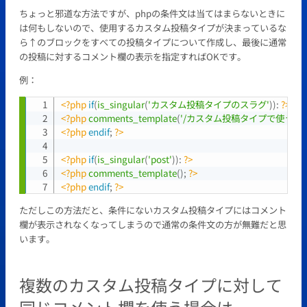
ちょっと邪道な方法ですが、phpの条件文は当てはまらないときに
は何もしないので、使用するカスタム投稿タイプが決まっているな
ら↑のブロックをすべての投稿タイプについて作成し、最後に通常
の投稿に対するコメント欄の表示を指定すればOKです。
例：
<?php
if
(
is_singular
(
'カスタム投稿タイプのスラグ'
)
)
:
?>
Copy
<?php
comments_template
(
'/カスタム投稿タイプで使うコメ
<?php
endif
;
?>
<?php
if
(
is_singular
(
'post'
)
)
:
?>
<?php
comments_template
(
)
;
?>
<?php
endif
;
?>
ただしこの方法だと、条件にないカスタム投稿タイプにはコメント
欄が表示されなくなってしまうので通常の条件文の方が無難だと思
います。
複数のカスタム投稿タイプに対して