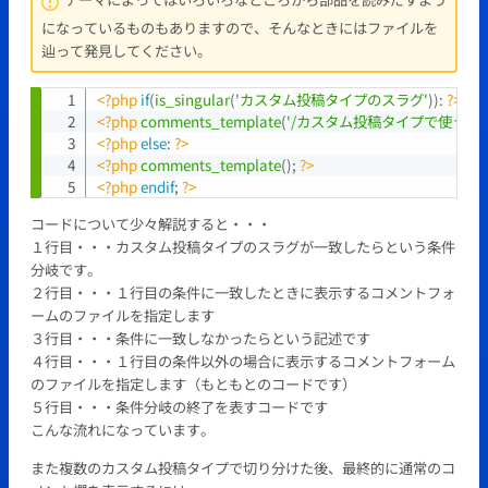
になっているものもありますので、そんなときにはファイルを
辿って発見してください。
<?php
if
(
is_singular
(
'カスタム投稿タイプのスラグ'
)
)
:
?>
Copy
<?php
comments_template
(
'/カスタム投稿タイプで使うコメ
<?php
else
:
?>
<?php
comments_template
(
)
;
?>
<?php
endif
;
?>
コードについて少々解説すると・・・
１行目・・・カスタム投稿タイプのスラグが一致したらという条件
分岐です。
２行目・・・１行目の条件に一致したときに表示するコメントフォ
ームのファイルを指定します
３行目・・・条件に一致しなかったらという記述です
４行目・・・１行目の条件以外の場合に表示するコメントフォーム
のファイルを指定します（もともとのコードです）
５行目・・・条件分岐の終了を表すコードです
こんな流れになっています。
また複数のカスタム投稿タイプで切り分けた後、最終的に通常のコ