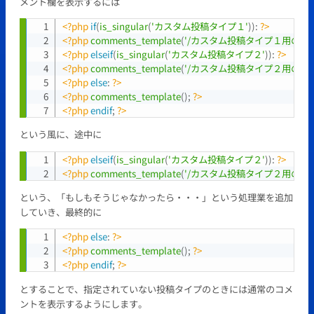
メント欄を表示するには
<?php
if
(
is_singular
(
'カスタム投稿タイプ１'
)
)
:
?>
Copy
<?php
comments_template
(
'/カスタム投稿タイプ１用のコ
<?php
elseif
(
is_singular
(
'カスタム投稿タイプ２'
)
)
:
?>
<?php
comments_template
(
'/カスタム投稿タイプ２用のコ
<?php
else
:
?>
<?php
comments_template
(
)
;
?>
<?php
endif
;
?>
という風に、途中に
<?php
elseif
(
is_singular
(
'カスタム投稿タイプ２'
)
)
:
?>
Copy
<?php
comments_template
(
'/カスタム投稿タイプ２用のコ
という、「もしもそうじゃなかったら・・・」という処理業を追加
していき、最終的に
<?php
else
:
?>
Copy
<?php
comments_template
(
)
;
?>
<?php
endif
;
?>
とすることで、指定されていない投稿タイプのときには通常のコメ
ントを表示するようにします。