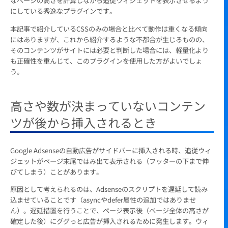
なページの高さを計算しながら追従ウィジェットを表示させるよう
にしている秀逸なプラグインです。
本記事で紹介しているCSSのみの場合と比べて動作は重くなる傾向
にはありますが、これから紹介するような不都合が生じるものの、
そのコンテンツがサイトには必要と判断した場合には、軽量化より
も正確性を重んじて、このプラグインを使用した方がよいでしょ
う。
高さや数が決まっていないコンテン
ツが後から挿入されるとき
Google Adsenseの自動広告がサイドバーに挿入される時、追従ウィ
ジェットがページ末尾ではみ出て表示される（フッターの下まで伸
びてしまう）ことがあります。
原因として考えられるのは、Adsenseのスクリプトを遅延して読み
込ませていることです（asyncやdefer属性の追加ではありませ
ん）。遅延措置を行うことで、ページ表示後（ページ全体の高さが
確定した後）にググっと広告が挿入されるために発生します。ウィ