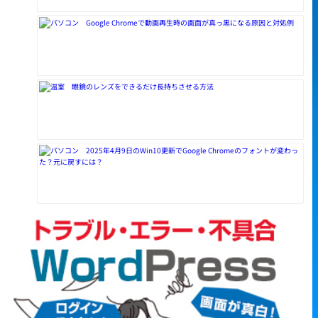
Google Chromeで動画再生時の画面が真っ黒になる原因と対処例
眼鏡のレンズをできるだけ長持ちさせる方法
2025年4月9日のWin10更新でGoogle Chromeのフォントが変わっ
た？元に戻すには？