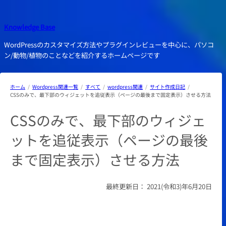
内
容
Knowledge Base
を
ス
WordPressのカスタマイズ方法やプラグインレビューを中心に、パソコ
キ
ン/動物/植物のことなどを紹介するホームページです
ッ
プ
ホーム
Wordpress関連一覧
すべて
wordpress関連
サイト作成日記
CSSのみで、最下部のウィジェットを追従表示（ページの最後まで固定表示）させる方法
CSSのみで、最下部のウィジェ
ットを追従表示（ページの最後
まで固定表示）させる方法
最終更新日：
2021(令和3)年6月20日