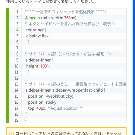
使用しているテーマに合わせて変更してください。
/***** 一番下のウィジェットを追従表示 *****/
Copy
@
media
(
min
-
width
:
768
px
)
{
/* 本文とサイドバーを含んだ場所を横並びに表示 */
.
container 
{
  display
:
 flex
;
}
/* サイドバー内部（ウィジェットが並ぶ場所） */
.
sidebar
-
inner 
{
  height
:
100
%
;
}
/* サイドバー内部のうち、一番最後のウィジェットを固定表示 
.
sidebar
-
inner 
.
sidebar
-
wrapper
:
last
-
child 
{
	position
:
-
webkit
-
sticky
;
	position
:
 sticky
;
	top
:
40
px
;
/*Adjust position */
}
}
コードは合っているのに追従表示されないときは、キャッシ