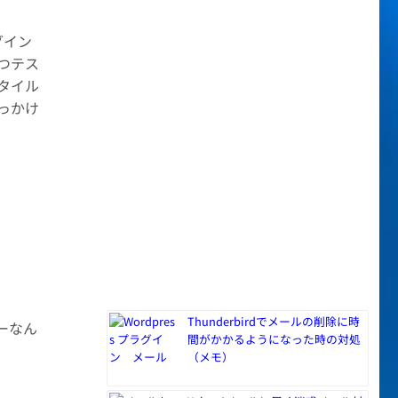
グイン
つテス
タイル
っかけ
Thunderbirdでメールの削除に時
ラーなん
間がかかるようになった時の対処
（メモ）