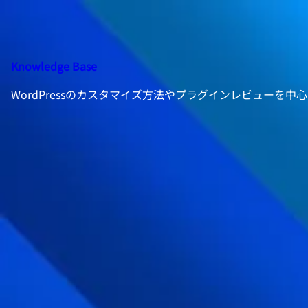
内
容
を
ス
Knowledge Base
キ
WordPressのカスタマイズ方法やプラグインレビューを
ッ
プ