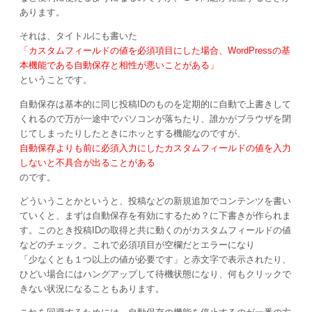
あります。
それは、タイトルにも書いた
「カスタムフィールドの値を必須項目にした場合、WordPressの基
本機能である自動保存と相性が悪いことがある」
ということです。
自動保存は基本的に同じ投稿IDのものを定期的に自動で上書きして
くれるので万が一途中でパソコンが落ちたり、誰かがブラウザを閉
じてしまったりしたときにホッとする機能なのですが、
自動保存よりも前に必須入力にしたカスタムフィールドの値を入力
しないと不具合が出ることがある
のです。
どういうことかというと、投稿などの新規追加でコンテンツを書い
ていくと、まずは自動保存を有効にするため？に下書きが作られま
す。このとき投稿IDの取得と共に動くのがカスタムフィールドの値
などのチェック。これで必須項目が空欄だとエラーになり
「少なくとも１つ以上の値が必要です」と赤文字で表示されたり、
ひどい場合にはハングアップして待機状態になり、何もクリックで
きない状況になることもあります。