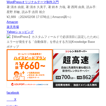
WordPressオリジナルテーマ制作入門
著:清水 由規, 著:清水 久美子, 著:鈴木 力哉, 著:西岡 由美, 読み手:
星野 邦敏, 読み手:吉田 裕介
¥2,889
（2024/02/08 17:07時点 | Amazon調べ）
Amazon
楽天市場
Yahooショッピング
ポチップ
facebook
X