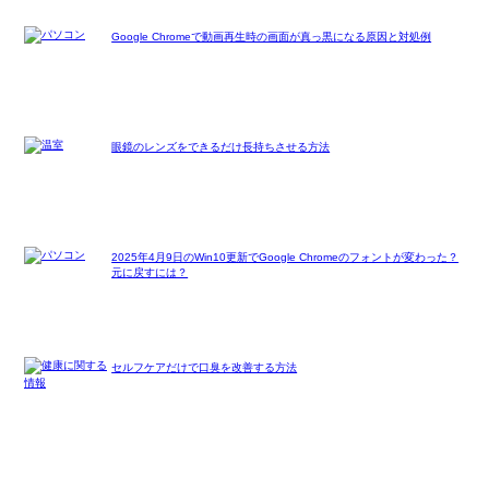
Google Chromeで動画再生時の画面が真っ黒になる原因と対処例
眼鏡のレンズをできるだけ長持ちさせる方法
2025年4月9日のWin10更新でGoogle Chromeのフォントが変わった？
元に戻すには？
セルフケアだけで口臭を改善する方法