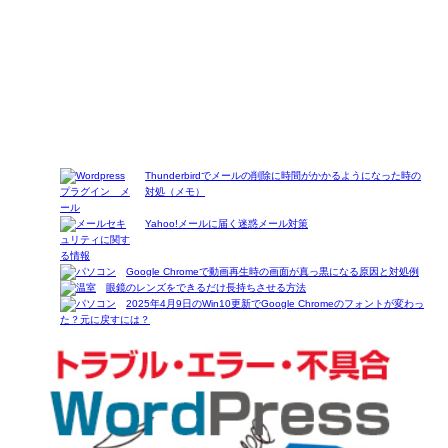
Thunderbirdでメールの削除に時間がかかるようになった時の
対処（メモ）
Yahoo!メールに届く迷惑メール対策
Google Chromeで動画再生時の画面が真っ黒になる原因と対処例
眼鏡のレンズをできるだけ長持ちさせる方法
2025年4月9日のWin10更新でGoogle Chromeのフォントが変わっ
た？元に戻すには？