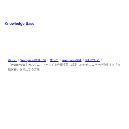
内
容
を
ス
Knowledge Base
キ
WordPressのカスタマイズ方法やプラグインレビューを中心に、パソコ
ッ
ン/動物/植物のことなどを紹介するホームページです
プ
ホーム
Wordpress関連一覧
すべて
wordpress関連
使い方など
【WordPress】カスタムフィールドで必須項目に設定したためにエラーが発生する「自
動保存」を停止する方法