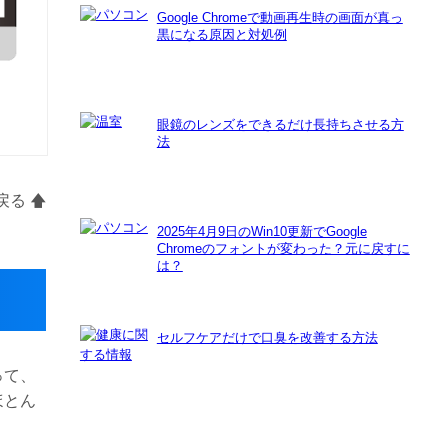
Google Chromeで動画再生時の画面が真っ
黒になる原因と対処例
眼鏡のレンズをできるだけ長持ちさせる方
法
る 🡅
2025年4月9日のWin10更新でGoogle
Chromeのフォントが変わった？元に戻すに
は？
セルフケアだけで口臭を改善する方法
って、
ほとん