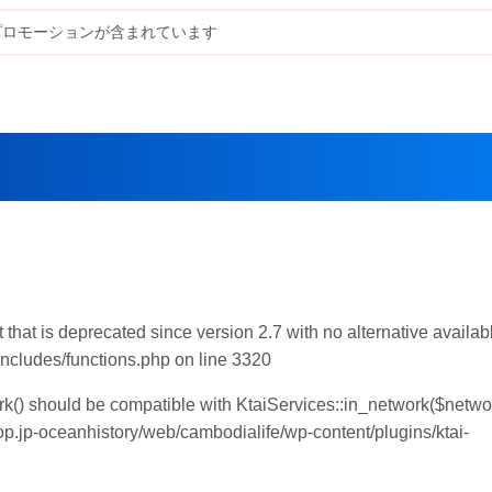
プロモーションが含まれています
hat is deprecated since version 2.7 with no alternative availabl
includes/functions.php on line 3320
ork() should be compatible with KtaiServices::in_network($netwo
p.jp-oceanhistory/web/cambodialife/wp-content/plugins/ktai-