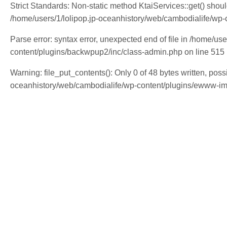
Strict Standards: Non-static method KtaiServices::get() shoul
/home/users/1/lolipop.jp-oceanhistory/web/cambodialife/wp-co
Parse error: syntax error, unexpected end of file in /home/us
content/plugins/backwpup2/inc/class-admin.php on line 515
Warning: file_put_contents(): Only 0 of 48 bytes written, possi
oceanhistory/web/cambodialife/wp-content/plugins/ewww-i