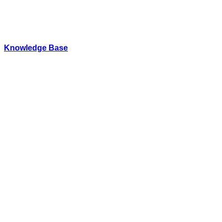
内
容
を
ス
Knowledge Base
キ
WordPressのカスタマイズ方法やプラグインレビューを中
ッ
プ