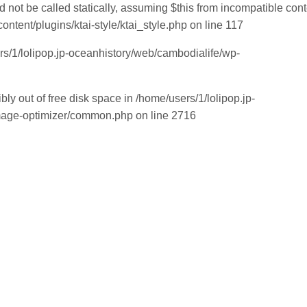
d not be called statically, assuming $this from incompatible cont
ntent/plugins/ktai-style/ktai_style.php on line 117
ers/1/lolipop.jp-oceanhistory/web/cambodialife/wp-
bly out of free disk space in /home/users/1/lolipop.jp-
mage-optimizer/common.php on line 2716