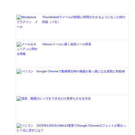
Thunderbirdでメールの削除に時間がかかるようになった時の
対処（メモ）
Yahoo!メールに届く迷惑メール対策
Google Chromeで動画再生時の画面が真っ黒になる原因と対処例
眼鏡のレンズをできるだけ長持ちさせる方法
2025年4月9日のWin10更新でGoogle Chromeのフォントが変わっ
た？元に戻すには？