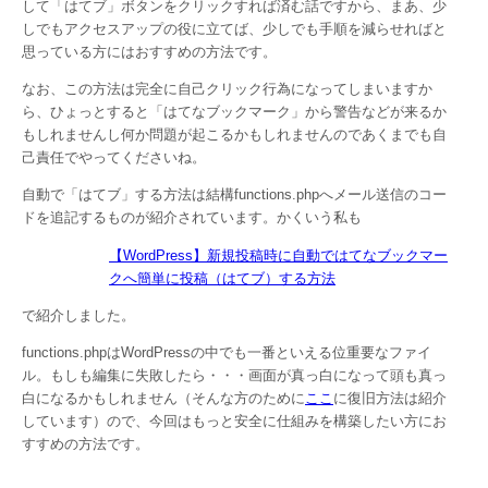
して「はてブ」ボタンをクリックすれば済む話ですから、まあ、少
しでもアクセスアップの役に立てば、少しでも手順を減らせればと
思っている方にはおすすめの方法です。
なお、この方法は完全に自己クリック行為になってしまいますか
ら、ひょっとすると「はてなブックマーク」から警告などが来るか
もしれませんし何か問題が起こるかもしれませんのであくまでも自
己責任でやってくださいね。
自動で「はてブ」する方法は結構functions.phpへメール送信のコー
ドを追記するものが紹介されています。かくいう私も
【WordPress】新規投稿時に自動ではてなブックマー
クへ簡単に投稿（はてブ）する方法
で紹介しました。
functions.phpはWordPressの中でも一番といえる位重要なファイ
ル。もしも編集に失敗したら・・・画面が真っ白になって頭も真っ
白になるかもしれません（そんな方のために
ここ
に復旧方法は紹介
しています）ので、今回はもっと安全に仕組みを構築したい方にお
すすめの方法です。