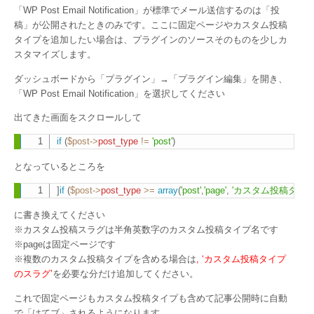
「WP Post Email Notification」が標準でメール送信するのは「投
稿」が公開されたときのみです。ここに固定ページやカスタム投稿
タイプを追加したい場合は、プラグインのソースそのものを少しカ
スタマイズします。
ダッシュボードから「プラグイン」→「プラグイン編集」を開き、
「WP Post Email Notification」を選択してください
出てきた画面をスクロールして
if
(
$post
->
post_type
!=
'post'
)
Copy
となっているところを
]
if
(
$post
->
post_type
>=
array
(
'post'
,
'page'
,
'カスタム投稿タイプ
Copy
に書き換えてください
※カスタム投稿スラグは半角英数字のカスタム投稿タイプ名です
※pageは固定ページです
※複数のカスタム投稿タイプを含める場合は
, ‘カスタム投稿タイプ
のスラグ’
を必要な分だけ追加してください。
これで固定ページもカスタム投稿タイプも含めて記事公開時に自動
で「はてブ」されるようになります。