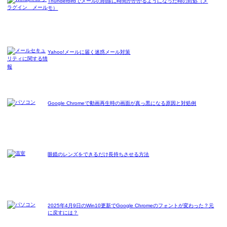
Thunderbirdでメールの削除に時間がかかるようになった時の対処（メ
モ）
Yahoo!メールに届く迷惑メール対策
Google Chromeで動画再生時の画面が真っ黒になる原因と対処例
眼鏡のレンズをできるだけ長持ちさせる方法
2025年4月9日のWin10更新でGoogle Chromeのフォントが変わった？元
に戻すには？