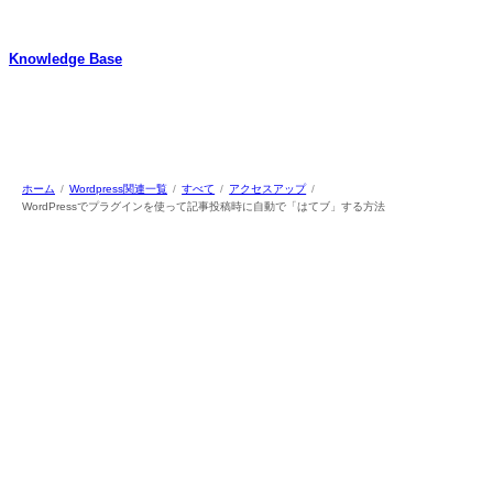
内
容
Knowledge Base
を
ス
WordPressのカスタマイズ方法やプラグインレビューを中心に、パソコ
キ
ン/動物/植物のことなどを紹介するホームページです
ッ
プ
ホーム
Wordpress関連一覧
すべて
アクセスアップ
WordPressでプラグインを使って記事投稿時に自動で「はてブ」する方法