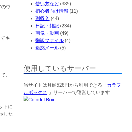
使い方など
(385)
どのウ
初心者向け情報
(11)
副収入
(44)
日記・雑記
(234)
画像・動画
(49)
してキ
翻訳ファイル
(4)
迷惑メール
(5)
使用しているサーバー
して、
当サイトは月額528円から利用できる「
カラフ
ルボックス
」サーバーで運営しています
ットに
示した