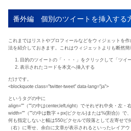
番外編 個別のツイートを挿入する
これまではリストやプロフィールなどをウィジェットを作
法を紹介しておきます。これはウィジェットよりも断然簡
目的のツイートの「・・・」をクリックして「ツイ
表示されたコードを本文へ挿入する
だけです。
<blockquote class=”twitter-tweet” data-lang=”ja”>
というタグの中に
align=””（””の中はcenter,left,right）でそれぞ
width=””（””の中は数字＋px(ピクセル)または%(割合)
何も指定しないと幅は550ピクセルで段落として左寄せ
（右）に寄せ、余白に文章が表示されるといったレイアウ