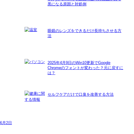
黒になる原因と対処例
眼鏡のレンズをできるだけ長持ちさせる方
法
2025年4月9日のWin10更新でGoogle
Chromeのフォントが変わった？元に戻すに
は？
セルフケアだけで口臭を改善する方法
年6月2日