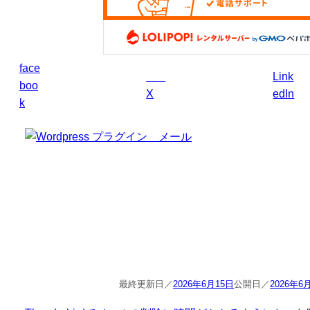
face
Link
boo
X
edIn
k
2026年6月15日
2026年6