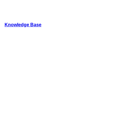
内
容
を
Knowledge Base
ス
キ
WordPressのカスタマイズ方法やプラグインレビューを
ッ
プ