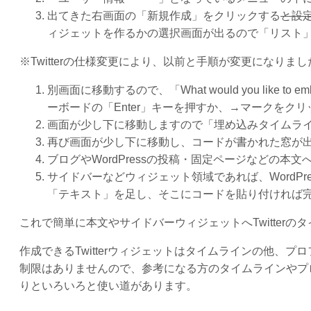
出てきた右画面の「新規作成」をクリックする
と設
ィジェットを作るかの選択画面が出るので「リスト
※Twitterの仕様変更により、以前と手順が変更になりまし
別画面に移動するので、「What would you like 
ーボードの「Enter」キーを押すか、→マークをク
画面が少し下に移動しますので「埋め込みタイムラ
再び画面が少し下に移動し、コードが書かれた窓が
ブログやWordPressの投稿・固定ページなどの本
サイドバーなどウィジェット領域であれば、WordP
「テキスト」を足し、そこにコードを貼り付ければ
これで簡単に本文やサイドバーウィジェットへTwitter
作成できるTwitterウィジェットはタイムラインの他、
制限はありませんので、参考になる方のタイムラインやプ
りといろいろと使い道があります。