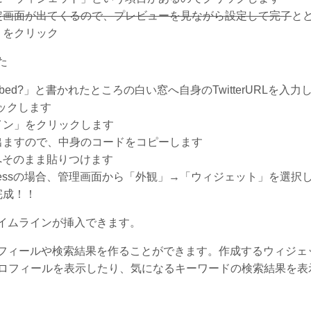
定画面が出てくるので、プレビューを見ながら設定して完了
と
」をクリック
た
to embed?」と書かれたところの白い窓へ自身のTwitterURLを入力
リックします
イン」をクリックします
出ますので、中身のコードをコピーします
文へそのまま貼りつけます
ressの場合、管理画面から「外観」→「ウィジェット」を選択
完成！！
のタイムラインが挿入できます。
プロフィールや検索結果を作ることができます。作成するウィジェ
ロフィールを表示したり、気になるキーワードの検索結果を表