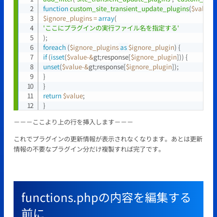
Copy
function
custom_site_transient_update_plugins
(
$value
)
$ignore_plugins
=
array
(
'ここにプラグインの実行ファイル名を指定する'
)
;
foreach
(
$ignore_plugins
as
$ignore_plugin
)
{
if
(
isset
(
$value
-
&
gt
;
response
[
$ignore_plugin
]
)
)
{
unset
(
$value
-
&
gt
;
response
[
$ignore_plugin
]
)
;
}
}
return
$value
;
}
－－－ここより上の行を挿入します－－－
これでプラグインの更新情報が表示されなくなります。あとは更新
情報の不要なプラグイン分だけ複製すれば完了です。
functions.phpの内容を編集する
前に