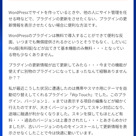
WordPressでサイトを作っているときや、他の人にサイト管理を任
せる時などで、プラグインの更新をさせたくない、プラグインの更
新情報を表示させたくない場合に便利な方法です。
WordPressのプラグインは無料で導入することができて便利な反
面、いつまでも無償提供されるかというとそうでもなく、しだいに
Pro版(有料版)などが出てきて基本機能のみ無料・・・となってい
る物も少なくありません。
プラグインの更新情報が出て更新してみたら・・・今までの機能が
使えずに別物のプラグインになってしまったなんて経験ありません
か？？
私が最近こうした状況に遭遇したのは携帯やスマホ用にテーマを自
動切り替えしてくれるプラグイン「Wp Touch」でした。このプラ
グイン、バージョン１．ｘまでは表示する項目の編集などが細かく
行えたのですが、大きくバージョンアップしてスキン対応になり、
途端に融通が利かなくなりました。スキンを探してもほとんど有
料・・・過去のバージョンは上書きされたし・・・とあきらめかけ
ましたが、古いバージョンのものをインストールして更新情報を表
示させなくしたことで今は快適に動いています。