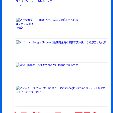
の対処（メモ）
Yahoo!メールに届く迷惑メール対策
Google Chromeで動画再生時の画面が真っ黒になる原因と対処例
眼鏡のレンズをできるだけ長持ちさせる方法
2025年4月9日のWin10更新でGoogle Chromeのフォントが変わ
った？元に戻すには？