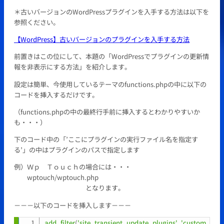
＊古いバージョンのWordPressプラグインを入手する方法は以下を
参照ください。
【WordPress】古いバージョンのプラグインを入手する方法
前置きはこの位にして、本題の「WordPressでプラグインの更新情
報を非表示にする方法」を紹介します。
設定は簡単、今使用しているテーマのfunctions.phpの中に以下の
コードを挿入するだけです。
（functions.phpの中の最終行手前に挿入するとわかりやすいか
も・・・）
下のコード中の「’ここにプラグインの実行ファイル名を指定す
る’」の中はプラグインのパスで指定します
例）Ｗｐ Ｔｏｕｃｈの場合には・・・
wptouch/wptouch.php
となります。
－－－以下のコードを挿入します－－－
add_filter
(
'site_transient_update_plugins'
,
'custom_site