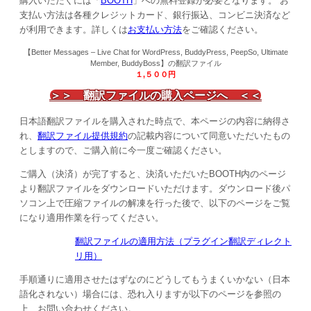
購入いただくには「
BOOTH
」への無料登録が必要となります。 お
支払い方法は各種クレジットカード、銀行振込、コンビニ決済など
が利用できます。詳しくは
お支払い方法
をご確認ください。
【
Better Messages – Live Chat for WordPress, BuddyPress, PeepSo, Ultimate
Member, BuddyBoss
】の翻訳ファイル
１,５００
円
＞＞ 翻訳ファイルの購入ページへ ＜＜
日本語翻訳ファイルを購入された時点で、本ページの内容に納得さ
れ、
翻訳ファイル提供規約
の記載内容について同意いただいたもの
としますので、ご購入前に今一度ご確認ください。
ご購入（決済）が完了すると、決済いただいたBOOTH内のページ
より翻訳ファイルをダウンロードいただけます。ダウンロード後パ
ソコン上で圧縮ファイルの解凍を行った後で、以下のページをご覧
になり適用作業を行ってください。
翻訳ファイルの適用方法（プラグイン翻訳ディレクト
リ用）
手順通りに適用させたはずなのにどうしてもうまくいかない（日本
語化されない）場合には、恐れ入りますが以下のページを参照の
上、お問い合わせください。