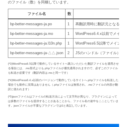
のファイル（数）を同梱しています。
ファイル名
数
用
bp-better-messages
-ja.po
1
再翻訳用時に翻訳元となるファ
bp-better-messages
-ja.mo
1
WordPress6.4.x以前で
bp-better-messages
-ja.l10n.php
1
WordPress6.5以降でメイン
bp-better-messages
-ja-△△.json
2
JSのハンドル（ファイル）ごと
(*3)WordPress6.5以降で動作しているサイトへ購入いただいた翻訳ファイルを適用させ
る場合には、.mo形式よりも.phpファイルが優先適用されますので、必ずこのファイル
も転送が必要です（翻訳内容は.moと同一です）
(*4)WordPress6.4.x以前のバージョンで動作しているサイトへ.phpファイルを転送した
場合でも動作に支障はありません（.phpファイルは無視され、.moファイルの内容が翻
訳に使われます）
(*5)jsonファイルはファイルの転送方法によって文字列が異なり、プラグインによって
は多数のファイルを提供することがあることから、ファイル名の途中を△△としていま
す。jsonファイルが不要なプラグインでは0と表記しています。