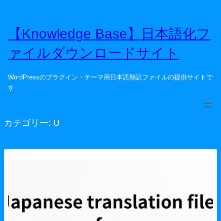
内
容
を
【Knowledge Base】日本語化フ
ス
ァイルダウンロードサイト
キ
ッ
プ
WordPressのプラグイン・テーマ用日本語翻訳ファイルの提供サイトで
す
カテゴリー:
U