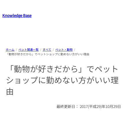
内
容
Knowledge Base
を
ス
WordPressのカスタマイズ方法やプラグインレビューを中心に、パソコ
キ
ン/動物/植物のことなどを紹介するホームページです
ッ
プ
ホーム
ペット関連一覧
すべて
ペット・動物
「動物が好きだから」でペットショップに勤めない方がいい理由
「動物が好きだから」でペット
ショップに勤めない方がいい理
由
最終更新日：
2017(平成29)年10月29日