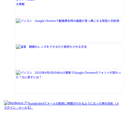
Google Chromeで動画再生時の画面が真っ黒になる原因と対処例
眼鏡のレンズをできるだけ長持ちさせる方法
2025年4月9日のWin10更新でGoogle Chromeのフォントが変わっ
た？元に戻すには？
Thunderbirdでメールの削除に時間がかかるようになった時の対処（メ
モ）