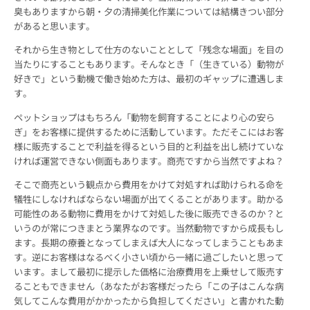
臭もありますから朝・夕の清掃美化作業については結構きつい部分
があると思います。
それから生き物として仕方のないこととして「残念な場面」を目の
当たりにすることもあります。そんなとき「（生きている）動物が
好きで」という動機で働き始めた方は、最初のギャップに遭遇しま
す。
ペットショップはもちろん「動物を飼育することにより心の安ら
ぎ」をお客様に提供するために活動しています。ただそこにはお客
様に販売することで利益を得るという目的と利益を出し続けていな
ければ運営できない側面もあります。商売ですから当然ですよね？
そこで商売という観点から費用をかけて対処すれば助けられる命を
犠牲にしなければならない場面が出てくることがあります。助かる
可能性のある動物に費用をかけて対処した後に販売できるのか？と
いうのが常につきまとう業界なのです。当然動物ですから成長もし
ます。長期の療養となってしまえば大人になってしまうこともあま
す。逆にお客様はなるべく小さい頃から一緒に過ごしたいと思って
います。まして最初に提示した価格に治療費用を上乗せして販売す
ることもできません（あなたがお客様だったら「この子はこんな病
気してこんな費用がかかったから負担してください」と書かれた動