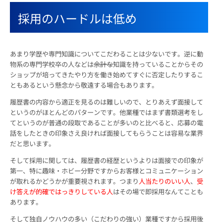
採用のハードルは低め
あまり学歴や専門知識についてこだわることは少ないです。逆に動
物系の専門学校卒の人などは
余計な
知識を持っていることからその
ショップが培ってきたやり方を働き始めてすぐに否定したりするこ
ともあるという懸念から敬遠する場合もあります。
履歴書の内容から適正を見るのは難しいので、とりあえず面接して
というのがほとんどのパターンです。他業種ではまず書類選考をし
てというのが普通の段取であることが多いのと比べると、応募の電
話をしたときの印象さえ良ければ面接してもらうことは容易な業界
だと思います。
そして採用に関しては、履歴書の経歴というよりは面接での印象が
第一、特に趣味・ホビー分野ですからお客様とコミュニケーション
が取れるかどうかが重要視されます。つまり
人当たりのいい人
、
受
け答えが的確ではっきりしている人
はその場で即採用なんてことも
あります。
そして独自ノウハウの多い（こだわりの強い）業種ですから採用後