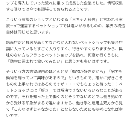
ップを導入していった流れに乗って成長した企業でした。情報収集
する限りでは今でも頑張っておられるようです。
こういう形態のショップといわゆる「三ちゃん経営」と言われる家
族＋αで運営するペットショップでは違いがあるものの、業界の構造
自体は同じだと思います。
路面店だと敷居が高くてなかなか入れないペットショップも集合店
舗に入っているとすごく入りやすく、行きやすくなりますから、興
味のない方もフラっとペットショップを訪れ、何度か行くうちに
「動物に囲まれて働いてみたい」と思う方も多いはずです。
そういう方の志望理由のほとんどが「動物が好きだから」「家でも
動物を飼っていて興味があるので」というもので、確かに好きこそ
ものの上手なれではあるのですが・・・でもちょっと待った！！ペ
ットショップには「好き」では解決できないいろいろなことがある
のです。それを知った上で働くのとそうでないのとでは働き始めて
から受ける印象がまるで違いますから、働き手と雇用主双方から見
て「こんなはずじゃなかった」とならないためにも参考になれば幸
いです。