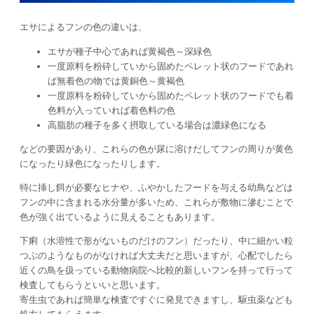
エサによるフンの色の違いは、
エサが種子中心であれば黄褐色～深緑色
一度原料を粉砕していから固めたペレット状のフードであれ
ば無着色の物では黄銅色～黄褐色
一度原料を粉砕していから固めたペレット状のフードでも着
色料が入っていれば着色料の色
高脂肪の種子を多く摂取している場合は濃緑色になる
などの要因があり、これらの色が尿に溶けだしてフンの周りが黄色
になったり緑色になったりします。
特に挿し餌が必要なヒナや、ふやかしたフードを与える幼鳥などは
フンの中に含まれる水分量が多いため、これらが敷物に滲むことで
色が強く出ているように見えることもあります。
下痢（水溶性で形がないものだけのフン）だったり、中に細かい粒
つぶのようなものがなければ大丈夫だと思いますが、心配でしたら
近くの鳥を扱っている動物病院へ比較的新しいフンを持って行って
検査してもらうといいと思います。
寄生虫であれば簡単な検査ですぐに発見できますし、駆虫薬なども