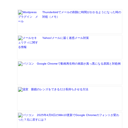
Thunderbirdでメールの削除に時間がかかるようになった時の
対処（メモ）
Yahoo!メールに届く迷惑メール対策
Google Chromeで動画再生時の画面が真っ黒になる原因と対処例
眼鏡のレンズをできるだけ長持ちさせる方法
2025年4月9日のWin10更新でGoogle Chromeのフォントが変わ
った？元に戻すには？