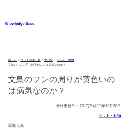
内
容
を
ス
Knowledge Base
キ
WordPressのカスタマイズ方法やプラグインレビューを中心に、パソコ
ッ
ン/動物/植物のことなどを紹介するホームページです
プ
ホーム
ペット関連一覧
すべて
ペット・動物
文鳥のフンの周りが黄色いのは病気なのか？
文鳥のフンの周りが黄色いの
は病気なのか？
最終更新日：
2017(平成29)年10月30日
ペット・動物