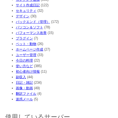
サイト作成日記
(122)
セキュリティ
(32)
デザイン
(30)
バックエンド（管理）
(172)
パソコン＆ソフト
(78)
パフォーマンス改善
(15)
プラグイン
(7)
ペット・動物
(26)
ホームページ作成
(27)
ユーザー管理
(33)
今日の料理
(22)
使い方など
(385)
初心者向け情報
(11)
副収入
(44)
日記・雑記
(234)
画像・動画
(49)
翻訳ファイル
(4)
迷惑メール
(5)
使用しているサーバー