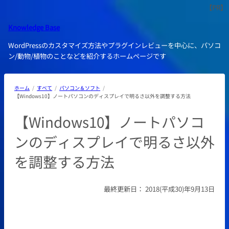
内
容
Knowledge Base
を
ス
WordPressのカスタマイズ方法やプラグインレビューを中心に、パソコ
キ
ン/動物/植物のことなどを紹介するホームページです
ッ
プ
ホーム
すべて
パソコン＆ソフト
【Windows10】ノートパソコンのディスプレイで明るさ以外を調整する方法
【Windows10】ノートパソコ
ンのディスプレイで明るさ以外
を調整する方法
最終更新日：
2018(平成30)年9月13日