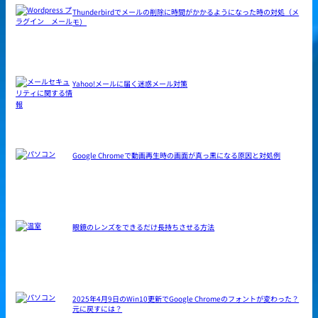
Thunderbirdでメールの削除に時間がかかるようになった時の対処（メ
モ）
Yahoo!メールに届く迷惑メール対策
Google Chromeで動画再生時の画面が真っ黒になる原因と対処例
眼鏡のレンズをできるだけ長持ちさせる方法
2025年4月9日のWin10更新でGoogle Chromeのフォントが変わった？
元に戻すには？