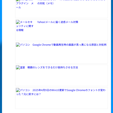
の対処（メモ）
Yahoo!メールに届く迷惑メール対策
Google Chromeで動画再生時の画面が真っ黒になる原因と対処例
眼鏡のレンズをできるだけ長持ちさせる方法
2025年4月9日のWin10更新でGoogle Chromeのフォントが変わ
った？元に戻すには？