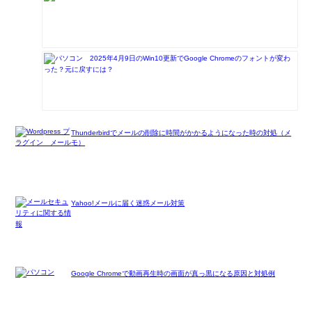
2025年4月9日のWin10更新でGoogle Chromeのフォントが変わ
った？元に戻すには？
Thunderbirdでメールの削除に時間がかかるようになった時の対処（メ
モ）
Yahoo!メールに届く迷惑メール対策
Google Chromeで動画再生時の画面が真っ黒になる原因と対処例