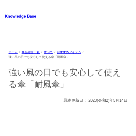
内
容
Knowledge Base
を
ス
WordPressのカスタマイズ方法やプラグインレビューを中心に、パソコ
キ
ン/動物/植物のことなどを紹介するホームページです
ッ
プ
ホーム
商品紹介一覧
すべて
おすすめアイテム
強い風の日でも安心して使える傘「耐風傘」
強い風の日でも安心して使え
る傘「耐風傘」
最終更新日：
2020(令和2)年5月14日