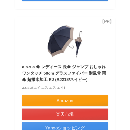
a.s.s.a 傘 レディース 長傘 ジャンプ おしゃれ
ワンタッチ 58cm グラスファイバー 耐風骨 雨
傘 超撥水加工 RJ (RJ218/ネイビー)
a.s.s.a(エイ エス エス エイ)
Amazon
楽天市場
Yahooショッピング