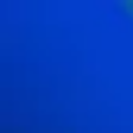
内
容
を
ス
キ
ッ
プ