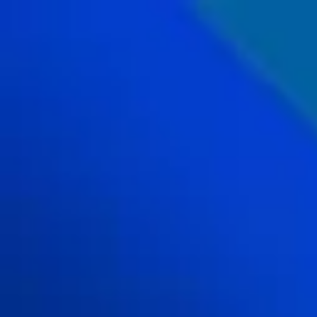
内
容
を
ス
キ
ッ
プ