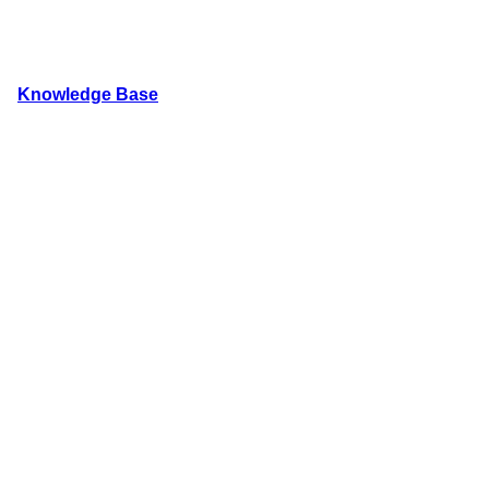
内
容
を
Knowledge Base
ス
キ
WordPressのカスタマイズ方法やプラグインレビューを
ッ
プ