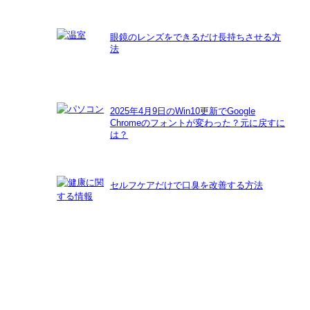
眼鏡のレンズをできるだけ長持ちさせる方
法
2025年4月9日のWin10更新でGoogle
Chromeのフォントが変わった？元に戻すに
は？
セルフケアだけで口臭を改善する方法