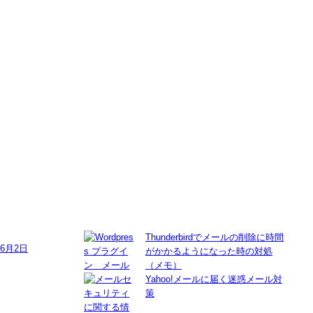
Thunderbirdでメールの削除に時間
年6月2日
がかかるようになった時の対処
（メモ）
Yahoo!メールに届く迷惑メール対
策