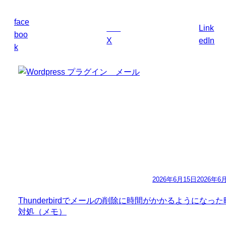
face
Link
boo
X
edIn
k
2026年6月15日
2026年6
Thunderbirdでメールの削除に時間がかかるようになっ
対処（メモ）