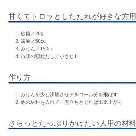
甘くてトロッとしたたれが好きな方用
砂糖／20g
醤油／50cc
みりん／150cc
市販の顆粒だし／小さじ1
作り方
みりんを少し沸騰させアルコール分を飛ばす
他の材料を入れて一煮立ちさせれば出来上がり
さらっとたっぷりかけたい人用の材