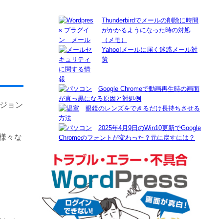
Thunderbirdでメールの削除に時間
がかかるようになった時の対処
（メモ）
Yahoo!メールに届く迷惑メール対
策
Google Chromeで動画再生時の画面
が真っ黒になる原因と対処例
ージョン
眼鏡のレンズをできるだけ長持ちさせる
方法
2025年4月9日のWin10更新でGoogle
も様々な
Chromeのフォントが変わった？元に戻すには？