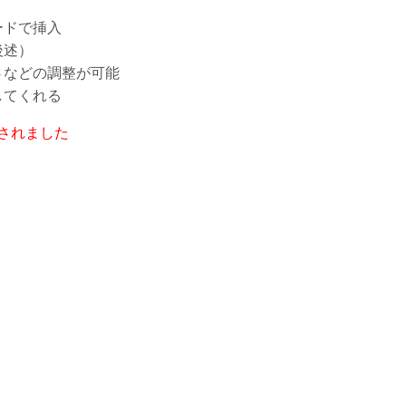
ードで挿入
後述）
さなどの調整が可能
してくれる
されました