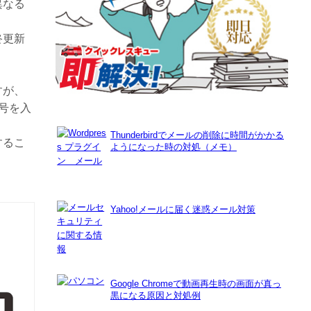
異なる
終更新
すが、
号を入
Thunderbirdでメールの削除に時間がかかる
するこ
ようになった時の対処（メモ）
Yahoo!メールに届く迷惑メール対策
Google Chromeで動画再生時の画面が真っ
黒になる原因と対処例