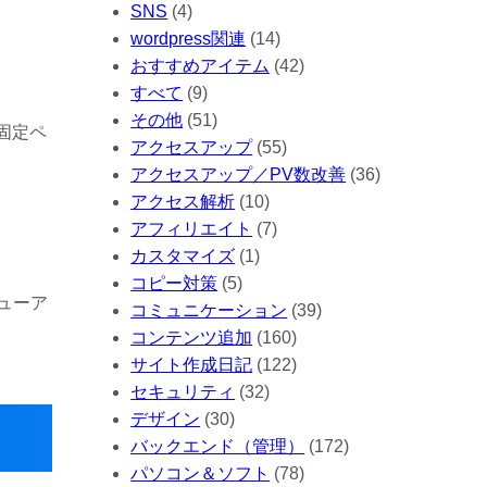
SNS
(4)
wordpress関連
(14)
おすすめアイテム
(42)
すべて
(9)
その他
(51)
固定ペ
アクセスアップ
(55)
アクセスアップ／PV数改善
(36)
アクセス解析
(10)
アフィリエイト
(7)
カスタマイズ
(1)
コピー対策
(5)
ューア
コミュニケーション
(39)
コンテンツ追加
(160)
サイト作成日記
(122)
セキュリティ
(32)
デザイン
(30)
バックエンド（管理）
(172)
パソコン＆ソフト
(78)