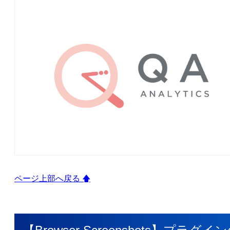
ページ上部へ戻る 🡅