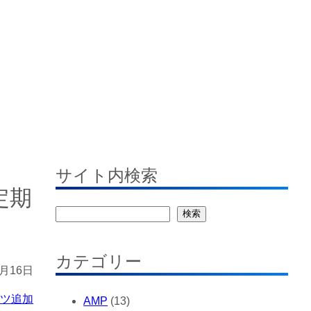
す
サイト内検索
定期
検
検索
索
カテゴリー
0月16日
ンツ追加
AMP
(13)