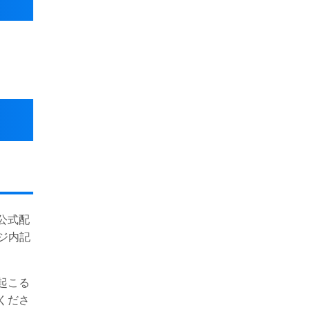
公式配
ジ内記
起こる
くださ