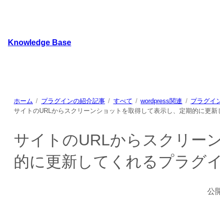
内
容
を
Knowledge Base
ス
キ
WordPressのカスタマイズ方法やプラグインレビューを
ッ
プ
ホーム
プラグインの紹介記事
すべて
wordpress関連
プラグイ
サイトのURLからスクリーンショットを取得して表示し、定期的に更新してくれる
サイトのURLからスクリー
的に更新してくれるプラグイン「Br
公