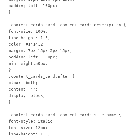
padding-left: 160px;

}

.content_cards_card .content_cards_description {

font-size: 100%;

line-height: 1.5;

color: #141412;

margin: 7px 15px 5px 15px;

padding-left: 160px;

min-height:50px;

}

.content_cards_card:after {

clear: both;

content: '';

display: block;

}

.content_cards_card .content_cards_site_name {

font-style: italic;

font-size: 12px;

line-height: 1.5;
