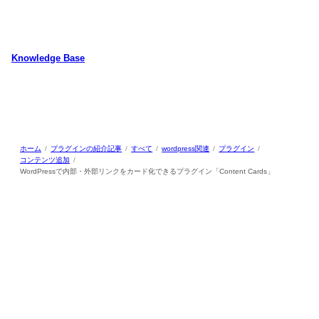
内
容
を
ス
Knowledge Base
キ
WordPressのカスタマイズ方法やプラグインレビューを中心に、パソコ
ッ
ン/動物/植物のことなどを紹介するホームページです
プ
ホーム
プラグインの紹介記事
すべて
wordpress関連
プラグイン
コンテンツ追加
WordPressで内部・外部リンクをカード化できるプラグイン「Content Cards」