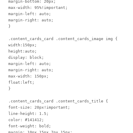
margin-bottom: 20px;

max-width: 95%!important;

margin-left: auto;

margin-right: auto;

}

.content_cards_card .content_cards_image img {

width:150px;

height:auto;

display: block;

margin-left: auto;

margin-right: auto;

max-width: 150px;

float:left;

}

.content_cards_card .content_cards_title {

font-size: 20px!important;

line-height: 1.5;

color: #141412;

font-weight: bold;

margin: 10px 15px 7px 15px;
