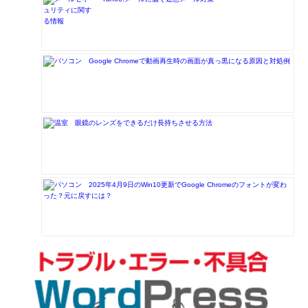
Google Chromeで動画再生時の画面が真っ黒になる原因と対処例
眼鏡のレンズをできるだけ長持ちさせる方法
2025年4月9日のWin10更新でGoogle Chromeのフォントが変わ
った？元に戻すには？