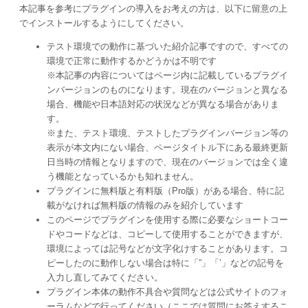
本記事を参考にプラグインの導入をお考えの方は、以下に留意の上
でインストールするようにしてください。
テスト環境での動作に基づいた紹介記事ですので、すべての
環境で正常に動作するかどうかは不明です
※本記事の内容についてはページ内に記載しているプラグイ
ンバージョンのものになります。現在のバージョンと異なる
場合、機能や日本語対応の状況などが異なる場合がありま
す。
※また、テスト環境、テストしたプラグインバージョン等の
表示が本文内にない場合、ページタイトル下にある最終更新
日当時の情報となりますので、現在のバージョンでは全く違
う機能となっているかも知れません。
プラグインに無料版と有料版（Pro版）がある場合、特に記
載がなければ無料版の情報のみを紹介しています
このページでプラグインを使用する際に必要なショートコー
ドやコードなどは、コピーして使用することができますが、
環境によっては記号などが文字化けすることがあります。コ
ピーしたのに動作しない場合は特に「”」「’」などの記号を
入力し直してみてください。
プラグイン本体の動作不具合や質問などは公式サイトのフォ
ーラムなどで行ってください（ここでは質問にお答えするこ