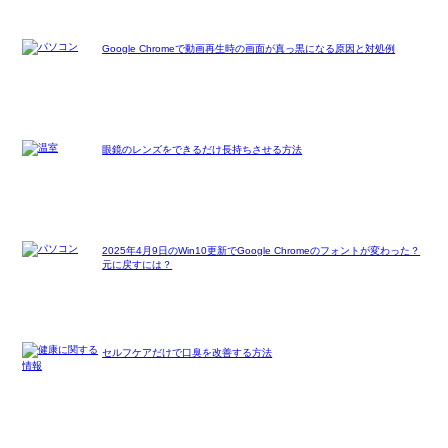
Google Chromeで動画再生時の画面が真っ黒になる原因と対処例
眼鏡のレンズをできるだけ長持ちさせる方法
2025年4月9日のWin10更新でGoogle Chromeのフォントが変わった？
元に戻すには？
セルフケアだけで口臭を改善する方法