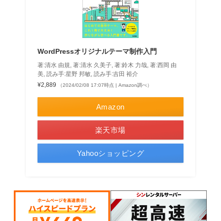
WordPressオリジナルテーマ制作入門
著:清水 由規, 著:清水 久美子, 著:鈴木 力哉, 著:西岡 由
美, 読み手:星野 邦敏, 読み手:吉田 裕介
¥2,889
（2024/02/08 17:07時点 | Amazon調べ）
Amazon
楽天市場
Yahooショッピング