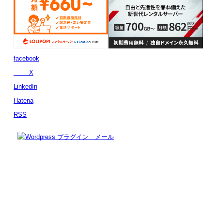
facebook
X
LinkedIn
Hatena
RSS