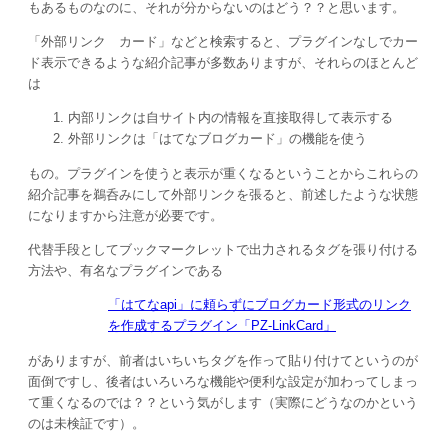
もあるものなのに、それが分からないのはどう？？と思います。
「外部リンク カード」などと検索すると、プラグインなしでカー
ド表示できるような紹介記事が多数ありますが、それらのほとんど
は
内部リンクは自サイト内の情報を直接取得して表示する
外部リンクは「はてなブログカード」の機能を使う
もの。プラグインを使うと表示が重くなるということからこれらの
紹介記事を鵜呑みにして外部リンクを張ると、前述したような状態
になりますから注意が必要です。
代替手段としてブックマークレットで出力されるタグを張り付ける
方法や、有名なプラグインである
「はてなapi」に頼らずにブログカード形式のリンク
を作成するプラグイン「PZ-LinkCard」
がありますが、前者はいちいちタグを作って貼り付けてというのが
面倒ですし、後者はいろいろな機能や便利な設定が加わってしまっ
て重くなるのでは？？という気がします（実際にどうなのかという
のは未検証です）。