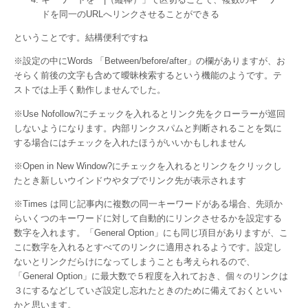
ドを同一のURLへリンクさせることができる
ということです。結構便利ですね
※設定の中にWords 「Between/before/after」の欄がありますが、お
そらく前後の文字も含めて曖昧検索するという機能のようです。テ
ストでは上手く動作しませんでした。
※Use Nofollow?にチェックを入れるとリンク先をクローラーが巡回
しないようになります。内部リンクスパムと判断されることを気に
する場合にはチェックを入れたほうがいいかもしれません
※Open in New Window?にチェックを入れるとリンクをクリックし
たとき新しいウインドウやタブでリンク先が表示されます
※Times は同じ記事内に複数の同一キーワードがある場合、先頭か
らいくつのキーワードに対して自動的にリンクさせるかを設定する
数字を入れます。「General Option」にも同じ項目がありますが、こ
こに数字を入れるとすべてのリンクに適用されるようです。設定し
ないとリンクだらけになってしまうことも考えられるので、
「General Option」に最大数で５程度を入れておき、個々のリンクは
３にするなどしていざ設定し忘れたときのために備えておくといい
かと思います。