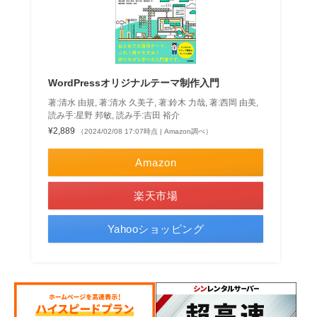
WordPressオリジナルテーマ制作入門
著:清水 由規, 著:清水 久美子, 著:鈴木 力哉, 著:西岡 由美,
読み手:星野 邦敏, 読み手:吉田 裕介
¥2,889
（2024/02/08 17:07時点 | Amazon調べ）
Amazon
楽天市場
Yahooショッピング