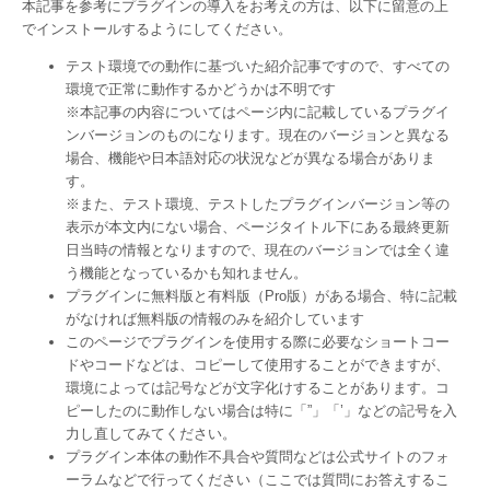
本記事を参考にプラグインの導入をお考えの方は、以下に留意の上
でインストールするようにしてください。
テスト環境での動作に基づいた紹介記事ですので、すべての
環境で正常に動作するかどうかは不明です
※本記事の内容についてはページ内に記載しているプラグイ
ンバージョンのものになります。現在のバージョンと異なる
場合、機能や日本語対応の状況などが異なる場合がありま
す。
※また、テスト環境、テストしたプラグインバージョン等の
表示が本文内にない場合、ページタイトル下にある最終更新
日当時の情報となりますので、現在のバージョンでは全く違
う機能となっているかも知れません。
プラグインに無料版と有料版（Pro版）がある場合、特に記載
がなければ無料版の情報のみを紹介しています
このページでプラグインを使用する際に必要なショートコー
ドやコードなどは、コピーして使用することができますが、
環境によっては記号などが文字化けすることがあります。コ
ピーしたのに動作しない場合は特に「”」「’」などの記号を入
力し直してみてください。
プラグイン本体の動作不具合や質問などは公式サイトのフォ
ーラムなどで行ってください（ここでは質問にお答えするこ