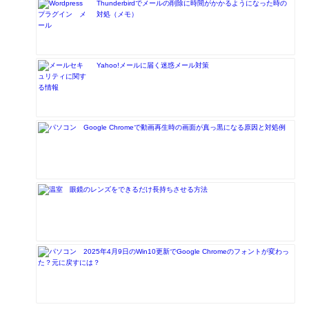
Thunderbirdでメールの削除に時間がかかるようになった時の
対処（メモ）
Yahoo!メールに届く迷惑メール対策
Google Chromeで動画再生時の画面が真っ黒になる原因と対処例
眼鏡のレンズをできるだけ長持ちさせる方法
2025年4月9日のWin10更新でGoogle Chromeのフォントが変わっ
た？元に戻すには？