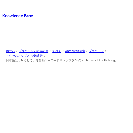
内
容
Knowledge Base
を
ス
WordPressのカスタマイズ方法やプラグインレビューを中心に、パソコ
キ
ン/動物/植物のことなどを紹介するホームページです
ッ
プ
ホーム
プラグインの紹介記事
すべて
wordpress関連
プラグイン
アクセスアップ／PV数改善
日本語にも対応している自動キーワードリンクプラグイン「Internal Link Building」