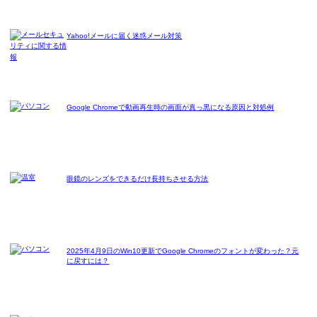
Yahoo!メールに届く迷惑メール対策
Google Chromeで動画再生時の画面が真っ黒になる原因と対処例
眼鏡のレンズをできるだけ長持ちさせる方法
2025年4月9日のWin10更新でGoogle Chromeのフォントが変わった？元
に戻すには？