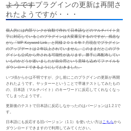
ようです
プラグインの更新は再開さ
れたようですが・・・
個人的には内部リンクが自動で作れて日本語などのマルチバイト文
字に対応しているこのプラグインは大変重宝するのですが、残念な
がら「WP Keyword Link」と同様２０１６年７月現在でプラグイン
のアップデートは２年以上されていません。このままだとこのプラ
グインも公式から外される可能性があります。勝手に再配布してい
いものかどうか迷いましたが自分用という意味も込めてファイルを
ダウンロードできるようにしておきました。
いつ頃からかは不明ですが、少し前にこのプラグインの更新が再開
されたようです。ヤッターーということで早速テストしてみたもの
の、日本語（マルチバイト）のキーワードに反応してくれなくなっ
てしまったようです。
更新後のテストで日本語に反応しなかったのはバージョンは1.2.1で
す。
日本語にも反応する旧バージョン（1.1）を使いたい方は
こちら
から
ダウンロードできますので利用してみてください。