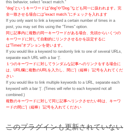
this behavior, select “exact match.”
“dog”というキーワードは”dog”や”Dog.”なども同一に扱われます。完
全一致させる場合には”exact match.”にチェックを入れます
If you only want to link a keyword a certain number of times in a
post, you may set this using the “Times” option.
同じ記事内に複数の同一キーワードがある場合、先頭からいくつの
キーワードに対して自動的にリンクさせるかを設定するに
は”Times”オプションを使います。
If you would like a keyword to randomly link to one of several URLs,
separate each URL with a bar ‘|’.
１つのキーワードに対してランダムな記事へのリンクをする場合に
は、URL欄に複数のURLを入力し、間に’|（縦棒）’記号を入れてくだ
さい
If you would like to link multiple keywords to a URL, separate each
keyword with a bar ‘|’. (Times will refer to each keyword not all
combined.)
複数のキーワードに対して同じ記事へリンクさせたい時は、キーワ
ードの間に’|（縦棒）’記号を入れてください
このプラグインも更新されていない