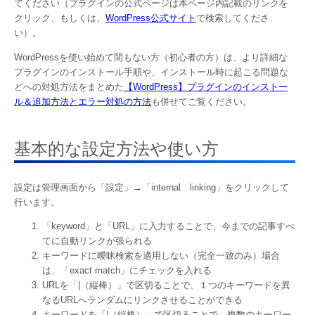
てください（プラグインの公式ページは本ページ内記載のリンクを
クリック、もしくは、
WordPress公式サイト
で検索してくださ
い）。
WordPressを使い始めて間もない方（初心者の方）は、より詳細な
プラグインのインストール手順や、インストール時に起こる問題な
どへの対処方法をまとめた
【WordPress】プラグインのインストー
ル＆追加方法とエラー対処の方法
も併せてご覧ください。
基本的な設定方法や使い方
設定は管理画面から「設定」→「internal linking」をクリックして
行います。
「keyword」と「URL」に入力することで、今までの記事すべ
てに自動リンクが張られる
キーワードに曖昧検索を適用しない（完全一致のみ）場合
は、「exact match」にチェックを入れる
URLを「|（縦棒）」で区切ることで、１つのキーワードを異
なるURLへランダムにリンクさせることができる
キーワードを「|（縦棒）」で区切ることで、複数のキーワー