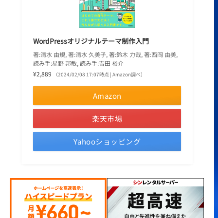
WordPressオリジナルテーマ制作入門
著:清水 由規, 著:清水 久美子, 著:鈴木 力哉, 著:西岡 由美,
読み手:星野 邦敏, 読み手:吉田 裕介
¥2,889
（2024/02/08 17:07時点 | Amazon調べ）
Amazon
楽天市場
Yahooショッピング