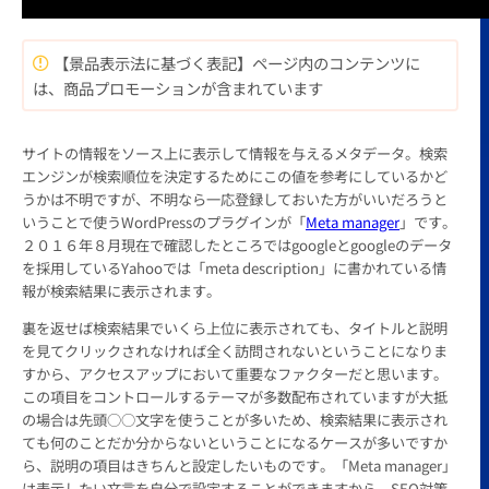
【景品表示法に基づく表記】ページ内のコンテンツに
は、商品プロモーションが含まれています
サイトの情報をソース上に表示して情報を与えるメタデータ。検索
エンジンが検索順位を決定するためにこの値を参考にしているかど
うかは不明ですが、不明なら一応登録しておいた方がいいだろうと
いうことで使うWordPressのプラグインが「
Meta manager
」です。
２０１６年８月現在で確認したところではgoogleとgoogleのデータ
を採用しているYahooでは「meta description」に書かれている情
報が検索結果に表示されます。
裏を返せば検索結果でいくら上位に表示されても、タイトルと説明
を見てクリックされなければ全く訪問されないということになりま
すから、アクセスアップにおいて重要なファクターだと思います。
この項目をコントロールするテーマが多数配布されていますが大抵
の場合は先頭○○文字を使うことが多いため、検索結果に表示され
ても何のことだか分からないということになるケースが多いですか
ら、説明の項目はきちんと設定したいものです。「Meta manager」
は表示したい文言を自分で設定することができますから、SEO対策