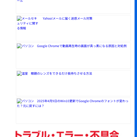
Yahoo!メールに届く迷惑メール対策
Google Chromeで動画再生時の画面が真っ黒になる原因と対処例
眼鏡のレンズをできるだけ長持ちさせる方法
2025年4月9日のWin10更新でGoogle Chromeのフォントが変わっ
た？元に戻すには？