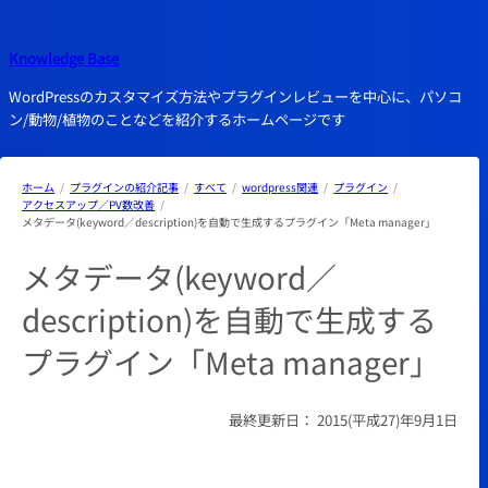
内
容
Knowledge Base
を
ス
WordPressのカスタマイズ方法やプラグインレビューを中心に、パソコ
キ
ン/動物/植物のことなどを紹介するホームページです
ッ
プ
ホーム
プラグインの紹介記事
すべて
wordpress関連
プラグイン
アクセスアップ／PV数改善
メタデータ(keyword／description)を自動で生成するプラグイン「Meta manager」
メタデータ(keyword／
description)を自動で生成する
プラグイン「Meta manager」
最終更新日：
2015(平成27)年9月1日