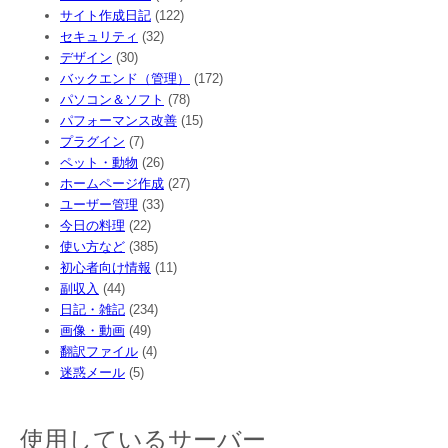
サイト作成日記
(122)
セキュリティ
(32)
デザイン
(30)
バックエンド（管理）
(172)
パソコン＆ソフト
(78)
パフォーマンス改善
(15)
プラグイン
(7)
ペット・動物
(26)
ホームページ作成
(27)
ユーザー管理
(33)
今日の料理
(22)
使い方など
(385)
初心者向け情報
(11)
副収入
(44)
日記・雑記
(234)
画像・動画
(49)
翻訳ファイル
(4)
迷惑メール
(5)
使用しているサーバー