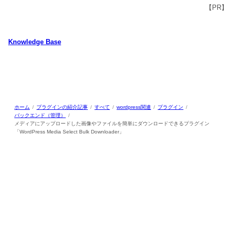
内
容
を
ス
Knowledge Base
キ
WordPressのカスタマイズ方法やプラグインレビューを中心に、パソコ
ッ
ン/動物/植物のことなどを紹介するホームページです
プ
ホーム
プラグインの紹介記事
すべて
wordpress関連
プラグイン
バックエンド（管理）
メディアにアップロードした画像やファイルを簡単にダウンロードできるプラグイン
「WordPress Media Select Bulk Downloader」