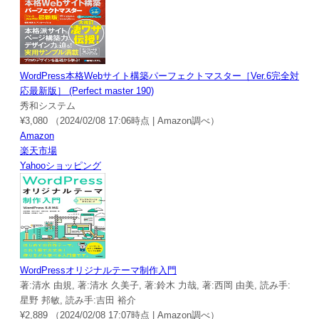
WordPress本格Webサイト構築パーフェクトマスター［Ver.6完全対
応最新版］ (Perfect master 190)
秀和システム
¥3,080
（2024/02/08 17:06時点 | Amazon調べ）
Amazon
楽天市場
Yahooショッピング
WordPressオリジナルテーマ制作入門
著:清水 由規, 著:清水 久美子, 著:鈴木 力哉, 著:西岡 由美, 読み手:
星野 邦敏, 読み手:吉田 裕介
¥2,889
（2024/02/08 17:07時点 | Amazon調べ）