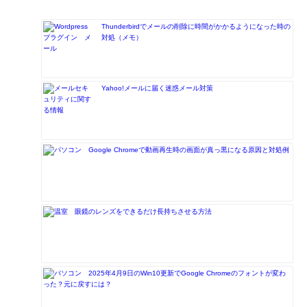
Thunderbirdでメールの削除に時間がかかるようになった時の
対処（メモ）
Yahoo!メールに届く迷惑メール対策
Google Chromeで動画再生時の画面が真っ黒になる原因と対処例
眼鏡のレンズをできるだけ長持ちさせる方法
2025年4月9日のWin10更新でGoogle Chromeのフォントが変わ
った？元に戻すには？