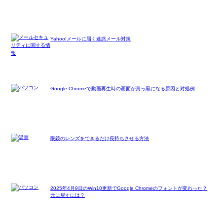
Yahoo!メールに届く迷惑メール対策
Google Chromeで動画再生時の画面が真っ黒になる原因と対処例
眼鏡のレンズをできるだけ長持ちさせる方法
2025年4月9日のWin10更新でGoogle Chromeのフォントが変わった？
元に戻すには？