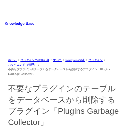
内
容
を
ス
Knowledge Base
キ
WordPressのカスタマイズ方法やプラグインレビューを中心に、パソコ
ッ
ン/動物/植物のことなどを紹介するホームページです
プ
ホーム
プラグインの紹介記事
すべて
wordpress関連
プラグイン
バックエンド（管理）
不要なプラグインのテーブルをデータベースから削除するプラグイン「Plugins
Garbage Collector」
不要なプラグインのテーブル
をデータベースから削除する
プラグイン「Plugins Garbage
Collector」