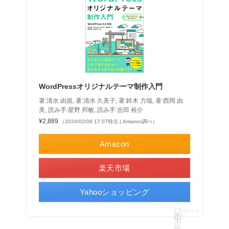
WordPressオリジナルテーマ制作入門
著:清水 由規, 著:清水 久美子, 著:鈴木 力哉, 著:西岡 由
美, 読み手:星野 邦敏, 読み手:吉田 裕介
¥2,889
（2024/02/08 17:07時点 | Amazon調べ）
Amazon
楽天市場
Yahooショッピング
ポチップ