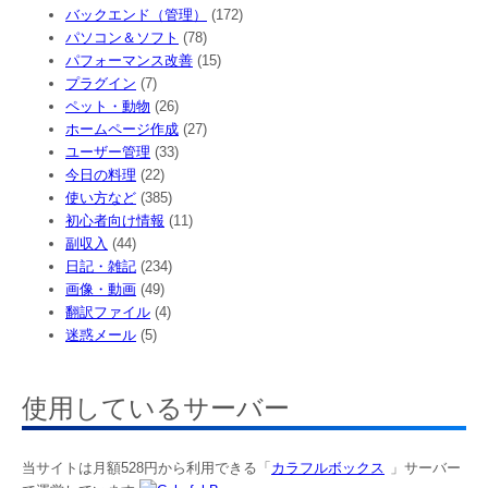
バックエンド（管理）
(172)
パソコン＆ソフト
(78)
パフォーマンス改善
(15)
プラグイン
(7)
ペット・動物
(26)
ホームページ作成
(27)
ユーザー管理
(33)
今日の料理
(22)
使い方など
(385)
初心者向け情報
(11)
副収入
(44)
日記・雑記
(234)
画像・動画
(49)
翻訳ファイル
(4)
迷惑メール
(5)
使用しているサーバー
当サイトは月額528円から利用できる「
カラフルボックス
」サーバー