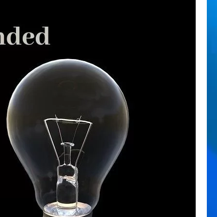
アクセスアップ
(55)
アクセスアップ／PV数改善
(36)
アクセス解析
(10)
アフィリエイト
(7)
カスタマイズ
(1)
コピー対策
(5)
コミュニケーション
(39)
コンテンツ追加
(160)
サイト作成日記
(122)
セキュリティ
(32)
デザイン
(30)
バックエンド（管理）
(172)
パソコン＆ソフト
(78)
パフォーマンス改善
(15)
プラグイン
(7)
ペット・動物
(26)
ホームページ作成
(27)
ユーザー管理
(33)