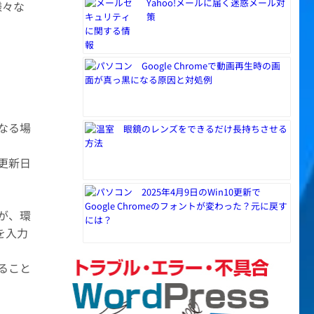
Yahoo!メールに届く迷惑メール対
様々な
策
Google Chromeで動画再生時の画
面が真っ黒になる原因と対処例
なる場
眼鏡のレンズをできるだけ長持ちさせる
方法
更新日
2025年4月9日のWin10更新で
Google Chromeのフォントが変わった？元に戻す
が、環
には？
を入力
ること