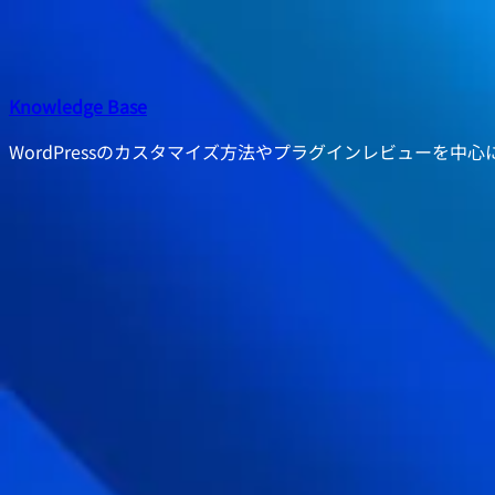
内
容
を
ス
Knowledge Base
キ
WordPressのカスタマイズ方法やプラグインレビューを中
ッ
プ