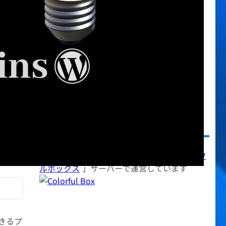
今日の料理
(22)
使い方など
(385)
初心者向け情報
(11)
副収入
(44)
日記・雑記
(234)
画像・動画
(49)
翻訳ファイル
(4)
迷惑メール
(5)
使用しているサーバー
当サイトは月額528円から利用できる「
カラフ
ルボックス
」サーバーで運営しています
きるプ