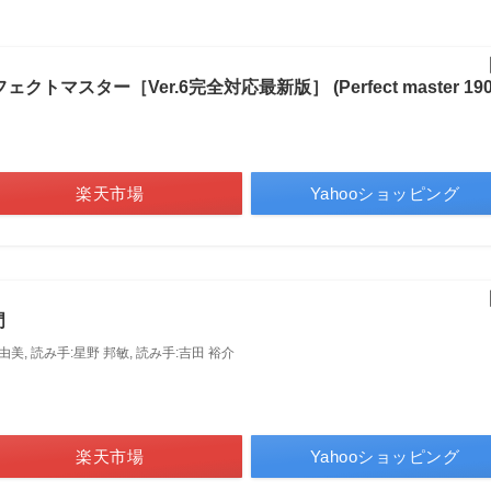
クトマスター［Ver.6完全対応最新版］ (Perfect master 190
楽天市場
Yahooショッピング
門
岡 由美, 読み手:星野 邦敏, 読み手:吉田 裕介
楽天市場
Yahooショッピング