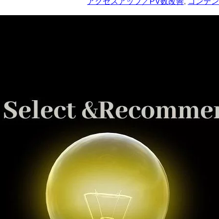
アクセスアップ／PV数改善
, 
コンテ