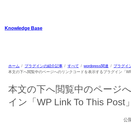
内
容
を
ス
Knowledge Base
キ
WordPressのカスタマイズ方法やプラグインレビューを
ッ
プ
ホーム
プラグインの紹介記事
すべて
wordpress関連
プラグイ
本文の下へ閲覧中のページへのリンクコードを表示するプラグイン「WP Link T
本文の下へ閲覧中のページ
イン「WP Link To This Post
公