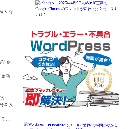
2025年4月9日のWin10更新で
Google Chromeのフォントが変わった？元に戻す
も様々な
には？
異なる
終更新
すが、
号を入
するこ
Thunderbirdでメールの削除に時間がかかる