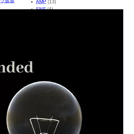
ンツ追加
AMP
(13)
SNS
(4)
wordpress関連
(14)
おすすめアイテム
(42)
すべて
(9)
その他
(51)
アクセスアップ
(55)
アクセスアップ／PV数改善
(36)
アクセス解析
(10)
アフィリエイト
(7)
カスタマイズ
(1)
コピー対策
(5)
コミュニケーション
(39)
コンテンツ追加
(160)
サイト作成日記
(122)
セキュリティ
(32)
デザイン
(30)
バックエンド（管理）
(172)