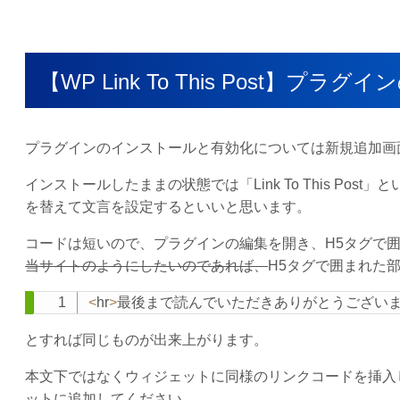
【WP Link To This Post】プラグ
プラグインのインストールと有効化については新規追加画
インストールしたままの状態では「Link To This P
を替えて文言を設定するといいと思います。
コードは短いので、プラグインの編集を開き、H5タグで
当サイトのようにしたいのであれば、
H5タグで囲まれた
<
hr
>
最後まで読んでいただきありがとうござい
とすれば同じものが出来上がります。
本文下ではなくウィジェットに同様のリンクコードを挿入した
ットに追加してください。