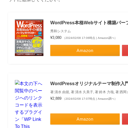
WordPress本格Webサイト構築パーフェ
秀和システム
¥3,080
（2024/02/08 17:06時点 | Amazon調べ）
Amazon
WordPressオリジナルテーマ制作入
著:清水 由規, 著:清水 久美子, 著:鈴木 力哉, 著:西
¥2,889
（2024/02/08 17:07時点 | Amazon調べ）
Amazon