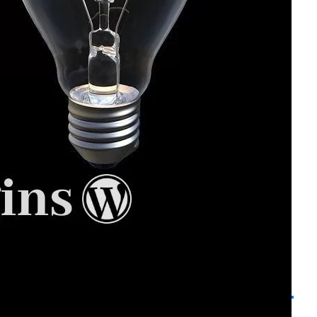
パソコン＆ソフト
(78)
パフォーマンス改善
(15)
プラグイン
(7)
ペット・動物
(26)
ホームページ作成
(27)
ユーザー管理
(33)
今日の料理
(22)
使い方など
(385)
初心者向け情報
(11)
副収入
(44)
日記・雑記
(234)
画像・動画
(49)
翻訳ファイル
(4)
迷惑メール
(5)
使用しているサーバー