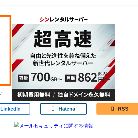
LinkedIn
Hatena
RSS