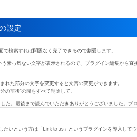
インの設定
面で検索すれば問題なく完了できるので割愛します。
ost」という素っ気ない文字が表示されるので、プラグイン編集から直
囲まれた部分の文字を変更すると文言の変更ができます。
部分の前後”の間をすべて削除して、
ました。最後まで読んでいただきありがとうございました。ブ
いという方は「Link to us」というプラグインを導入して