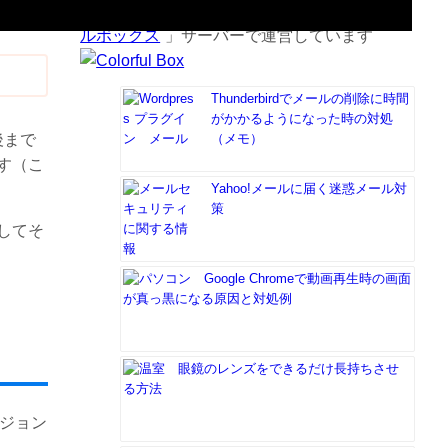
当サイトは月額528円から利用できる「
カラフ
ルボックス
」サーバーで運営しています
Thunderbirdでメールの削除に時間
がかかるようになった時の対処
（メモ）
後まで
す（こ
Yahoo!メールに届く迷惑メール対
策
してそ
Google Chromeで動画再生時の画面
が真っ黒になる原因と対処例
眼鏡のレンズをできるだけ長持ちさせ
る方法
ージョン