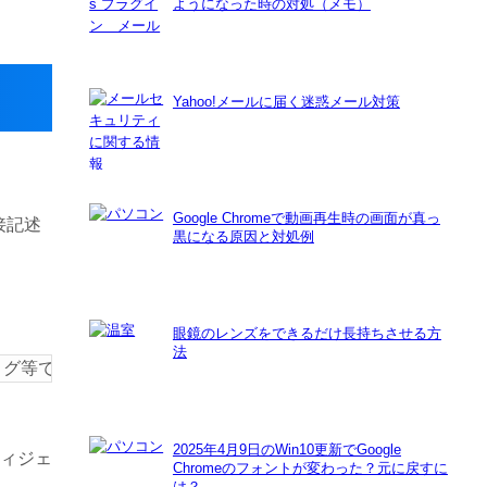
ようになった時の対処（メモ）
Yahoo!メールに届く迷惑メール対策
Google Chromeで動画再生時の画面が真っ
接記述
黒になる原因と対処例
眼鏡のレンズをできるだけ長持ちさせる方
法
ログ等でこの記事ご紹介いただく際には下のコードをコピーし
Copy
2025年4月9日のWin10更新でGoogle
ウィジェ
Chromeのフォントが変わった？元に戻すに
は？