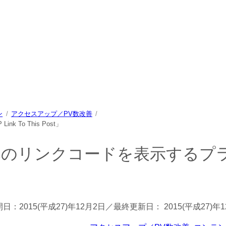
中心に、パソコン/動物/植物のことなどを紹介するホームページで
ン
アクセスアップ／PV数改善
o This Post」
へのリンクコードを表示するプ
」
開日：
2015(平成27)年12月2日
／最終更新日：
2015(平成27)年