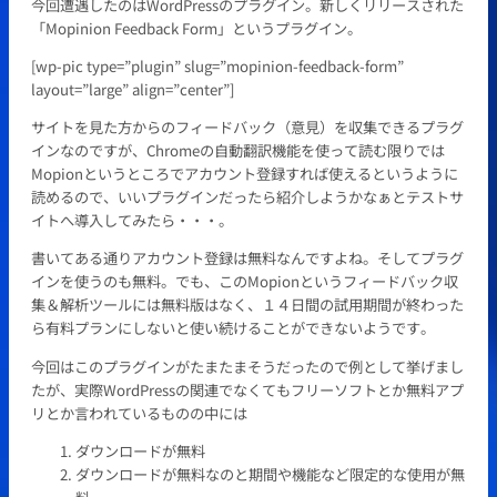
今回遭遇したのはWordPressのプラグイン。新しくリリースされた
「Mopinion Feedback Form」というプラグイン。
[wp-pic type=”plugin” slug=”mopinion-feedback-form”
layout=”large” align=”center”]
サイトを見た方からのフィードバック（意見）を収集できるプラグ
インなのですが、Chromeの自動翻訳機能を使って読む限りでは
Mopionというところでアカウント登録すれば使えるというように
読めるので、いいプラグインだったら紹介しようかなぁとテストサ
イトへ導入してみたら・・・。
書いてある通りアカウント登録は無料なんですよね。そしてプラグ
インを使うのも無料。でも、このMopionというフィードバック収
集＆解析ツールには無料版はなく、１４日間の試用期間が終わった
ら有料プランにしないと使い続けることができないようです。
今回はこのプラグインがたまたまそうだったので例として挙げまし
たが、実際WordPressの関連でなくてもフリーソフトとか無料アプ
リとか言われているものの中には
ダウンロードが無料
ダウンロードが無料なのと期間や機能など限定的な使用が無