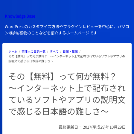
内
容
Knowledge Base
を
ス
WordPressのカスタマイズ方法やプラグインレビューを中心に、パソコ
キ
ン/動物/植物のことなどを紹介するホームページです
ッ
プ
ホーム
管理人の日記一覧
すべて
日記・雑記
その【無料】って何が無料？ ～インターネット上で配布されているソフトやアプリの
説明文で感じる日本語の難しさ～
その【無料】って何が無料？
～インターネット上で配布され
ているソフトやアプリの説明文
で感じる日本語の難しさ～
最終更新日：
2017(平成29)年10月29日