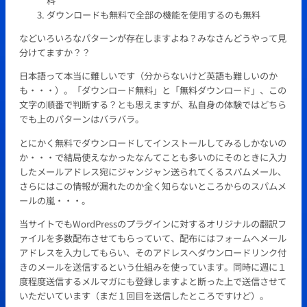
料
ダウンロードも無料で全部の機能を使用するのも無料
などいろいろなパターンが存在しますよね？みなさんどうやって見
分けてますか？？
日本語って本当に難しいです（分からないけど英語も難しいのか
も・・・）。「ダウンロード無料」と「無料ダウンロード」、この
文字の順番で判断する？とも思えますが、私自身の体験ではどちら
でも上のパターンはバラバラ。
とにかく無料でダウンロードしてインストールしてみるしかないの
か・・・で結局使えなかったなんてことも多いのにそのときに入力
したメールアドレス宛にジャンジャン送られてくるスパムメール、
さらにはこの情報が漏れたのか全く知らないところからのスパムメ
ールの嵐・・・。
当サイトでもWordPressのプラグインに対するオリジナルの翻訳フ
ァイルを多数配布させてもらっていて、配布にはフォームへメール
アドレスを入力してもらい、そのアドレスへダウンロードリンク付
きのメールを送信するという仕組みを使っています。同時に週に１
度程度送信するメルマガにも登録しますよと断った上で送信させて
いただいています（まだ１回目を送信したところですけど）。