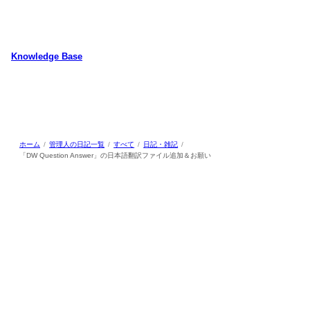
内
容
を
ス
Knowledge Base
キ
WordPressのカスタマイズ方法やプラグインレビューを中心に、パソコ
ッ
ン/動物/植物のことなどを紹介するホームページです
プ
ホーム
管理人の日記一覧
すべて
日記・雑記
「DW Question Answer」の日本語翻訳ファイル追加＆お願い