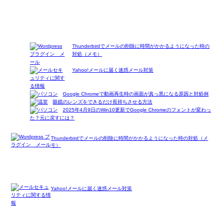
Thunderbirdでメールの削除に時間がかかるようになった時の
対処（メモ）
Yahoo!メールに届く迷惑メール対策
Google Chromeで動画再生時の画面が真っ黒になる原因と対処例
眼鏡のレンズをできるだけ長持ちさせる方法
2025年4月9日のWin10更新でGoogle Chromeのフォントが変わっ
た？元に戻すには？
Thunderbirdでメールの削除に時間がかかるようになった時の対処（メ
モ）
Yahoo!メールに届く迷惑メール対策