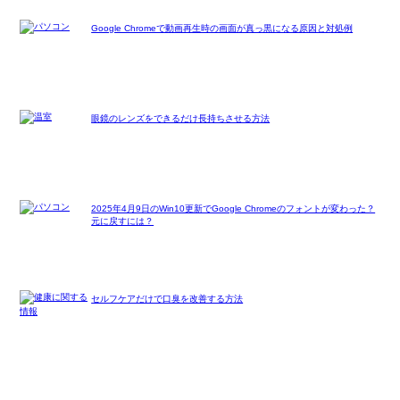
Google Chromeで動画再生時の画面が真っ黒になる原因と対処例
眼鏡のレンズをできるだけ長持ちさせる方法
2025年4月9日のWin10更新でGoogle Chromeのフォントが変わった？
元に戻すには？
セルフケアだけで口臭を改善する方法