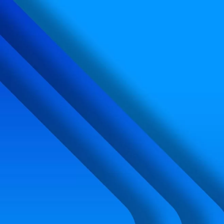
内
容
を
ス
キ
ッ
プ