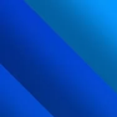
内
容
を
ス
キ
ッ
プ