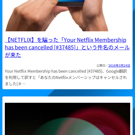
【NETFLIX】を騙った「Your Netflix Membership
has been cancelled [#37485]」という件名のメール
が来た
2018年3月24日
Your Netflix Membership has been cancelled [#37485]、Google翻訳
を利用して訳すと「あなたのNetflixメンバーシップはキャンセルされ
ました[＃…