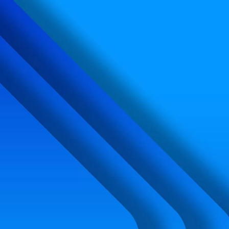
内
容
を
ス
キ
ッ
プ