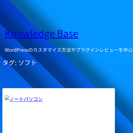
内
容
を
ス
Knowledge Base
キ
ッ
WordPressのカスタマイズ方法やプラグインレビューを
プ
タグ:
ソフト