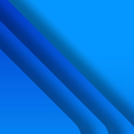
内
容
を
ス
キ
ッ
プ