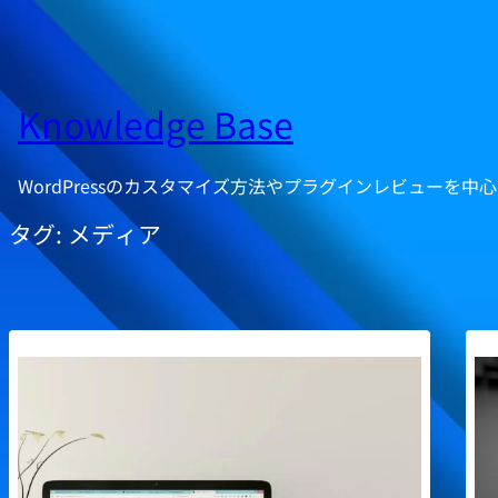
内
容
を
ス
Knowledge Base
キ
ッ
WordPressのカスタマイズ方法やプラグインレビューを
プ
タグ:
メディア