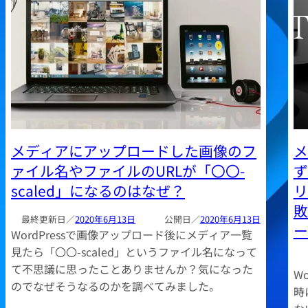
メディアにアップロードした画像のフ
メ
ァイル名やファイルのURLが「〇〇-
ず
scaled」になるのはなぜ？
リ
敗
2020年6月13日
2020年6月13日
ー
WordPressで画像アップロード後にメディア一覧
見たら「〇〇-scaled」というファイル名になって
て不思議に思ったことありませんか？気になった
W
のでなぜそうなるのかを調べてみました。
時