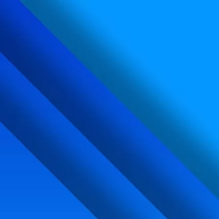
内
容
を
ス
キ
ッ
プ