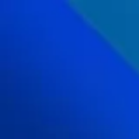
内
容
を
ス
キ
ッ
プ