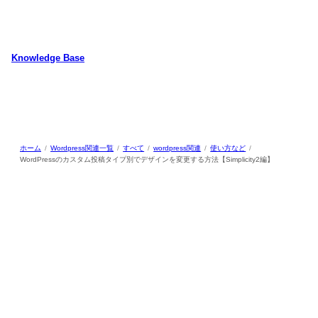
内
容
を
ス
Knowledge Base
キ
WordPressのカスタマイズ方法やプラグインレビューを中心に、パソコ
ッ
ン/動物/植物のことなどを紹介するホームページです
プ
ホーム
Wordpress関連一覧
すべて
wordpress関連
使い方など
WordPressのカスタム投稿タイプ別でデザインを変更する方法【Simplicity2編】