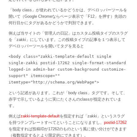
「body class」が使われているかどうかは、デベロッパーツールを
開いて（Google Chromeならページ表示で「F12」を押す）先頭の
何行目かにタグがあるかどうかで判別できます。
例えば当サイトの「管理人の日記」はカスタム投稿タイプのスラグ
を「zakki」にしています。この投稿タイプの記事を１つ表示して
デベロッパーツールを開いてタグを見ると
<body class="zakki-template-default single 
single-zakki postid-17262 single-format-standard 
logged-in admin-bar custom-background customize-
support" itemscope="" 
itemtype="http://schema.org/WebPage">
という記述があります。これが「body class」タグです。そして、
赤字で示しているように実にたくさんのclassが指定されていま
す。
例えば
zakki-template-default
を指定すれば「zakki」というスラグ
を持つテンプレートすべてということになりますし、
postid-17262
を指定すれば投稿IDが17262のものという風に使い分けができます
（複数指定するとより限定的にできます）。