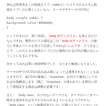
例えば背景色をこの投稿タイプ（zakkiというスラグのカスタム投
稿タイプ）だけ黒くしたいなら、テーマや子テーマのCSSに
body.single-zakki {

background-color:#000000;

}
としてやるだけ、実に先頭に
「body.ボディクラス」
を加えるだけ
なんですね。通常のクラス指定はこの
「body.ボディクラス」
の後
ろに半角スペースを空けて記述してやればいいんです。そうするこ
とで、このカスタム投稿タイプにだけ適用されるCSSが書けるとい
うことになるんですね。
分かってみれば実に単純明快でした、またまた勉強になりました。
テーマの中でのCSSの読み込み順によっては適用されないこともあ
りますので、各CSSの最後に「!important」を付けて優先にしてや
れば大抵解決します（既に「!important」が使われている部分に対
して再指定する場合は調整が必要です）。
また、「body class」タグのないテーマでも、テーマのヘッダーへ
呪文を追加すればタグが入れられるようになるようですから、
「body class」という検索語句でいろいろ調べてみてください（た