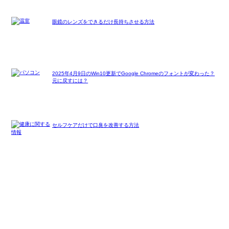
眼鏡のレンズをできるだけ長持ちさせる方法
2025年4月9日のWin10更新でGoogle Chromeのフォントが変わった？
元に戻すには？
セルフケアだけで口臭を改善する方法