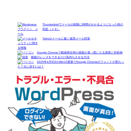
Thunderbirdでメールの削除に時間がかかるようになった時の
対処（メモ）
Yahoo!メールに届く迷惑メール対策
Google Chromeで動画再生時の画面が真っ黒になる原因と対処例
眼鏡のレンズをできるだけ長持ちさせる方法
2025年4月9日のWin10更新でGoogle Chromeのフォントが変わっ
た？元に戻すには？