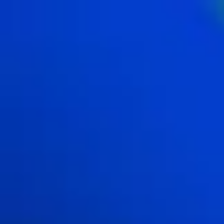
内
容
を
ス
キ
ッ
プ