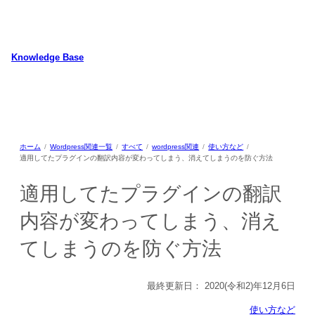
内
容
を
ス
Knowledge Base
キ
WordPressのカスタマイズ方法やプラグインレビューを中心に、パソコ
ッ
ン/動物/植物のことなどを紹介するホームページです
プ
ホーム
Wordpress関連一覧
すべて
wordpress関連
使い方など
適用してたプラグインの翻訳内容が変わってしまう、消えてしまうのを防ぐ方法
適用してたプラグインの翻訳
内容が変わってしまう、消え
てしまうのを防ぐ方法
最終更新日：
2020(令和2)年12月6日
使い方など