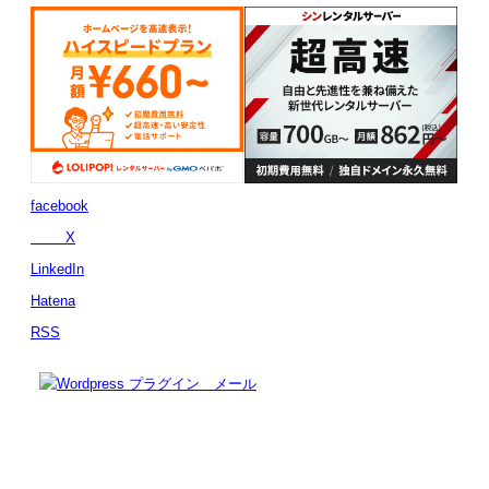
facebook
X
LinkedIn
Hatena
RSS