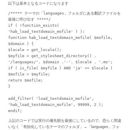
以下は基本となるコードになります
/***** テーマの「languages」フォルダにある翻訳ファイルを
最後に呼び出す *****/

if ( !function_exists( 
'hab_load_textdomain_mofile' ) ):

function hab_load_textdomain_mofile( $mofile, 
$domain ) {

$locale = get_locale();

$myfile = get_stylesheet_directory() . 
'/languages/'. $domain .'-'. $locale . '.mo';

if ( is_file( $myfile ) AND 'ja' == $locale ) 
$mofile = $myfile;

return $mofile;

}

add_filter( 'load_textdomain_mofile', 
'hab_load_textdomain_mofile', 99999, 2 );

endif;
上記のコードでは実行の優先順を最後にしているので、恐らく間違
いなく「有効化しているテーマのフォルダ」→「languages」フォ