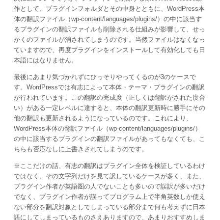
作として、プラグインフォルダとその中身とともに、WordPress本
体の翻訳ファイル（wp-content/languages/plugins/）の中に該当す
るプラグインの翻訳ファイルも削除される仕組みが影響して、せっ
かくのファイルが消されてしまうのです。当然ファイルはなくなっ
ていますので、再度プラグインをインストールして有効化しても日
本語にはなりません。
最後にあまり気づかれずにひっそりやってくるのが3のケースで
す。WordPressでは有志によって本体・テーマ・プラグインの翻訳
が行われています。この翻訳の完成度（正しくは翻訳がされた度合
い）がある一定レベルに達すると、本体の翻訳更新時に勝手にその
他の翻訳も更新されるようになっているのです。これにより、
WordPress本体の翻訳ファイル（wp-content/languages/plugins/）
の中に該当するプラグインの翻訳ファイルがあってもなくても、こ
ちらも否応なしに上書きされてしまうのです。
※ここだけの話、有志の翻訳はプラグイン全体を検証しているわけ
ではなく、その文字列だけを見て訳しているケースが多く、また、
プラグイン作者が英語圏の人でないことも多いので誤訳が多いだけ
でなく、プラグイン作者が誤ってプログラム上で半角英数しか使え
ない部分を翻訳対象としてしまっている部分まで何も考えずに日本
語にしてしまっているものさえありますので、あまりおすすめしま