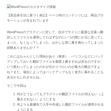
【景品表示法に基づく表記】ページ内のコンテンツには、商品プロ
モーションが含まれています
WordPressのプラグインに対して、自分でサイトに最適な言葉へ翻
訳したファイルを適用してたはずなのにいつの間にか元に戻ってし
まった、なくなってしまった、おかしな形に書き換わってしまった
経験ありませんか？？
これにはちゃんとした理由があり（後述）、パソコンなどにバック
アップしておいた翻訳ファイルを都度上書きすれば戻るのですが、
いつ変わってしまったのかが分かりづらいのが最大の難点ですよ
ね？また、場合によってはバックアップもなく途方に暮れることも
あるかもしれませんね。
そこで今回は
何がどうなってもプラグインの翻訳ファイルが消えない（上
書きされない）ようにする
何よりも最優先で入手や作成した翻訳ファイルが適用される
ようにする