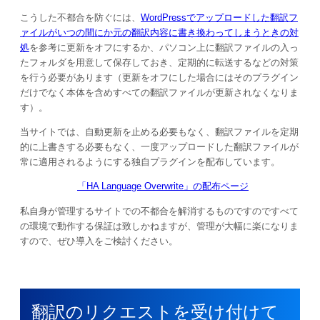
こうした不都合を防ぐには、
WordPressでアップロードした翻訳フ
ァイルがいつの間にか元の翻訳内容に書き換わってしまうときの対
処
を参考に更新をオフにするか、パソコン上に翻訳ファイルの入っ
たフォルダを用意して保存しておき、定期的に転送するなどの対策
を行う必要があります（更新をオフにした場合にはそのプラグイン
だけでなく本体を含めすべての翻訳ファイルが更新されなくなりま
す）。
当サイトでは、自動更新を止める必要もなく、翻訳ファイルを定期
的に上書きする必要もなく、一度アップロードした翻訳ファイルが
常に適用されるようにする独自プラグインを配布しています。
「HA Language Overwrite」の配布ページ
私自身が管理するサイトでの不都合を解消するものですのですべて
の環境で動作する保証は致しかねますが、管理が大幅に楽になりま
すので、ぜひ導入をご検討ください。
翻訳のリクエストを受け付けて