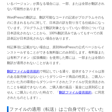
いるバージョン」が異なる場合には、一部、または全部が翻訳され
ない可能性があります。
WordPressの翻訳は、翻訳可能なコードの記述がプログラムそのも
のに含まれるものに対して、日本語の訳を割り当てる仕組みになっ
ています。プログラム上で翻訳対象となっていない部分については
日本語化されないことから、100%翻訳済みであってもすべての英
語表記が日本語化されない場合があります。
特記事項に記載がない場合は、原則WordPressの公式ページからイ
ンストールすることができる無料版にのみ対応します。有料版また
は有料アドオン（拡張機能）を使用した際には、一部または全部の
翻訳が適用されないことがあります。
翻訳ファイル提供規約
で明記している通り、提供するファイルは形
のある販売物ではないというダウンロード商品の性質上、ご購入い
ただいた方の環境からダウンロードされたファイルが完全消去され
たことを確認できないため、ご購入後の返品・返金には原則応じま
せん（ご購入いただいた時点で、「
翻訳ファイル提供規約
」に同意
されたものとします）。
ファイルの適用（転送）はご自身で行っていた