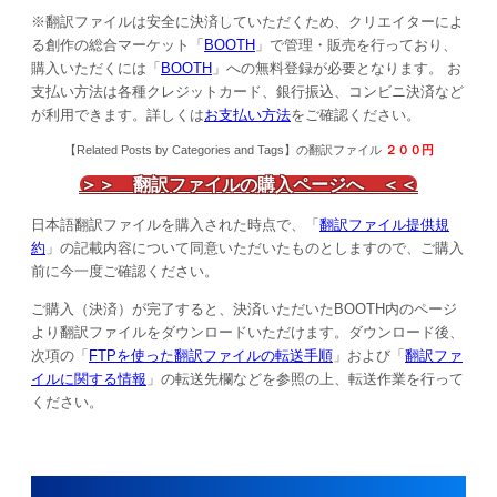
※翻訳ファイルは安全に決済していただくため、クリエイターによ
る創作の総合マーケット「
BOOTH
」で管理・販売を行っており、
購入いただくには「
BOOTH
」への無料登録が必要となります。 お
支払い方法は各種クレジットカード、銀行振込、コンビニ決済など
が利用できます。詳しくは
お支払い方法
をご確認ください。
【
Related Posts by Categories and Tags
】の翻訳ファイル
２００
円
＞＞ 翻訳ファイルの購入ページへ ＜＜
日本語翻訳ファイルを購入された時点で、「
翻訳ファイル提供規
約
」の記載内容について同意いただいたものとしますので、ご購入
前に今一度ご確認ください。
ご購入（決済）が完了すると、決済いただいたBOOTH内のページ
より翻訳ファイルをダウンロードいただけます。ダウンロード後、
次項の「
FTPを使った翻訳ファイルの転送手順
」および「
翻訳ファ
イルに関する情報
」の転送先欄などを参照の上、転送作業を行って
ください。