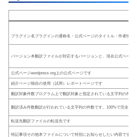
プラグイン名
プラグインの通称名・公式ページのタイトル・作者情報
バージョン
本翻訳ファイルが対応するバージョンと、現在公式ページ
公式ページ
wordpress.org上の公式ページです
紹介ページ
独自の使用（試用）レポートページです
翻訳対象件数
プログラム上で翻訳対象と指定されている文字列の件数
翻訳済み件数
翻訳が行われている文字列の件数です。100%で完全翻
転送先
翻訳ファイルの転送先です
特記事項
その他本ファイルについて特別にお知らせしたい内容です