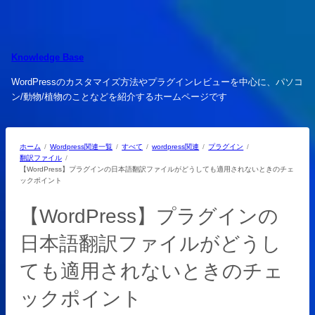
内
容
を
ス
Knowledge Base
キ
WordPressのカスタマイズ方法やプラグインレビューを中心に、パソコ
ッ
ン/動物/植物のことなどを紹介するホームページです
プ
ホーム
Wordpress関連一覧
すべて
wordpress関連
プラグイン
翻訳ファイル
【WordPress】プラグインの日本語翻訳ファイルがどうしても適用されないときのチェ
ックポイント
【WordPress】プラグインの
日本語翻訳ファイルがどうし
ても適用されないときのチェ
ックポイント