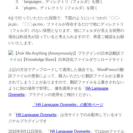
「languages」ディレクトリ（フォルダ）を開く
「plugins」ディレクトリ（フォルダ）を開く
4まで行っていただいた段階で、下図のようにいくつかの「〇〇-
ja.po」「〇〇-ja.mo」ファイルが存在するだけで他にディレクトリ
（フォルダ）のない状態となります。他にフォルダが見える状態の
場合は転送先が誤っていると考えられますので、再度ご確認をお願
いいたします。
上記の方法でアップロードして適用した場合でも、WordPressの翻
訳ファイルの更新によって、購入いただいた翻訳ファイルが上書き
されてしまうことがありますので、翻訳ファイルを上書きされない
ように別の場所で管理し、優先適用させる「
HA Language
Overwrite
」プラグインの使用をご検討ください。
「HA Language Overwrite」の配布ページ
※「
HA Language Overwrite
」は当サイトでのみ配布しているオリ
ジナルプラグインです
2016年9月11日
現在、「
HA Language Overwrite
」ではjsonファイル