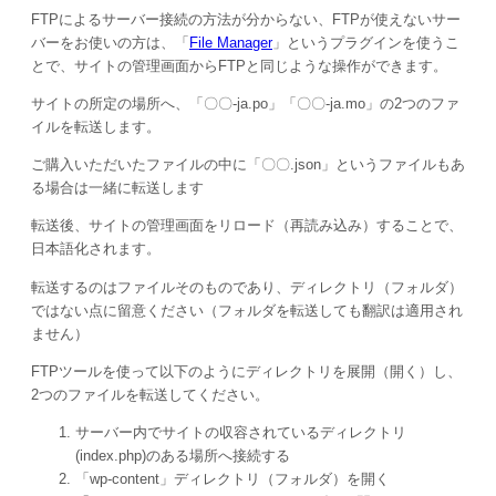
FTPによるサーバー接続の方法が分からない、FTPが使えないサー
バーをお使いの方は、「
File Manager
」というプラグインを使うこ
とで、サイトの管理画面からFTPと同じような操作ができます。
サイトの所定の場所へ、「〇〇-ja.po」「〇〇-ja.mo」の2つのファ
イルを転送します。
ご購入いただいたファイルの中に「〇〇.json」というファイルもあ
る場合は一緒に転送します
転送後、サイトの管理画面をリロード（再読み込み）することで、
日本語化されます。
転送するのはファイルそのものであり、ディレクトリ（フォルダ）
ではない点に留意ください（フォルダを転送しても翻訳は適用され
ません）
FTPツールを使って以下のようにディレクトリを展開（開く）し、
2つのファイルを転送してください。
サーバー内でサイトの収容されているディレクトリ
(index.php)のある場所へ接続する
「wp-content」ディレクトリ（フォルダ）を開く