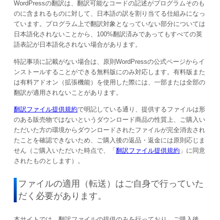
WordPressの翻訳は、翻訳可能なコードの記述がプログラムそのも
のに含まれるものに対して、日本語の訳を割り当てる仕組みになっ
ています。プログラム上で翻訳対象となっていない部分については
日本語化されないことから、100%翻訳済みであってもすべての英
語表記が日本語化されない場合があります。
特記事項に記載がない場合は、原則WordPressの公式ページからイ
ンストールすることができる無料版にのみ対応します。有料版また
は有料アドオン（拡張機能）を使用した際には、一部または全部の
翻訳が適用されないことがあります。
翻訳ファイル提供規約
で明記している通り、提供するファイルは形
のある販売物ではないというダウンロード商品の性質上、ご購入い
ただいた方の環境からダウンロードされたファイルが完全消去され
たことを確認できないため、ご購入後の返品・返金には原則応じま
せん（ご購入いただいた時点で、「
翻訳ファイル提供規約
」に同意
されたものとします）。
ファイルの適用（転送）はご自身で行っていた
だく必要があります。
本サイトでは、翻訳ファイルの提供のみを行っており、ご購入後、