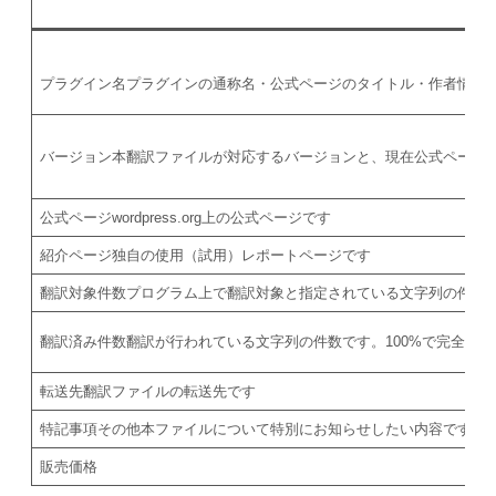
プラグイン名
プラグインの通称名・公式ページのタイトル・作者情報
バージョン
本翻訳ファイルが対応するバージョンと、現在公式ページ
公式ページ
wordpress.org上の公式ページです
紹介ページ
独自の使用（試用）レポートページです
翻訳対象件数
プログラム上で翻訳対象と指定されている文字列の件数
翻訳済み件数
翻訳が行われている文字列の件数です。100%で完全翻
転送先
翻訳ファイルの転送先です
特記事項
その他本ファイルについて特別にお知らせしたい内容です
販売価格