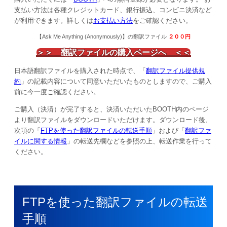
支払い方法は各種クレジットカード、銀行振込、コンビニ決済など
が利用できます。詳しくは
お支払い方法
をご確認ください。
【
Ask Me Anything (Anonymously)
】の翻訳ファイル
２００
円
＞＞ 翻訳ファイルの購入ページへ ＜＜
日本語翻訳ファイルを購入された時点で、「
翻訳ファイル提供規
約
」の記載内容について同意いただいたものとしますので、ご購入
前に今一度ご確認ください。
ご購入（決済）が完了すると、決済いただいたBOOTH内のページ
より翻訳ファイルをダウンロードいただけます。ダウンロード後、
次項の「
FTPを使った翻訳ファイルの転送手順
」および「
翻訳ファ
イルに関する情報
」の転送先欄などを参照の上、転送作業を行って
ください。
FTPを使った翻訳ファイルの転送
手順