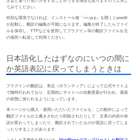
主旨と違った使い方をすることができる場合もありますので工夫し
てみてください。
特別な環境でなければ、インストール後「○○-ja.p」を開くとpoedit
が起動し、翻訳の編集が可能になります。編集が終了したらファイ
ルを保存し、FTPなどを使用してプラグイン等の翻訳ファイルを元
の場所へ転送して利用ください。
日本語化したはずなのにいつの間に
か英語表記に戻ってしまうときは
プラグインの翻訳は、有志（ボランティア）によって公式サイト上
で随時行われており、定期的にサイトへの自動更新が行われ、最新
の状態に保たれるようになっています。
本ページから購入・適用いただいたファイルも、この動作によって
翻訳ファイルが上書きされたり削除されたりして、文章の内容や単
語が変わってしまったり、翻訳されていたものが英語に戻ってしま
ったりすることがあります。
こうした不都合を防ぐには、
WordPressでアップロードした翻訳フ