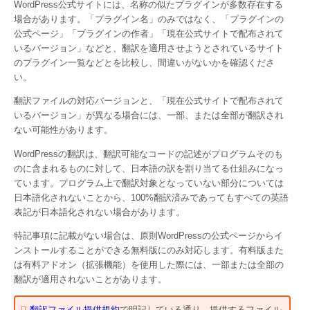
WordPress公式サイトには、名称の似たプラグインが多数存在する
場合があります。「プラグイン名」のみではなく、「プラグインの
公式ページ」「プラグインの作者」「現在公式サイトで配布されて
いるバージョン」などと、翻訳を適用させようとされているサイト
のプラグイン一覧などとを比較し、間違いがないかを確認くださ
い。
翻訳ファイルの対応バージョンと、「現在公式サイトで配布されて
いるバージョン」が異なる場合には、一部、または全部が翻訳され
ない可能性があります。
WordPressの翻訳は、翻訳可能なコードの記述がプログラムそのも
のに含まれるものに対して、日本語の訳を割り当てる仕組みになっ
ています。プログラム上で翻訳対象となっていない部分については
日本語化されないことから、100%翻訳済みであってもすべての英語
表記が日本語化されない場合があります。
特記事項に記載がない場合は、原則WordPressの公式ページからイ
ンストールすることができる無料版にのみ対応します。有料版また
は有料アドオン（拡張機能）を使用した際には、一部または全部の
翻訳が適用されないことがあります。
翻訳ファイル提供規約
で明記している通り、提供するファイル