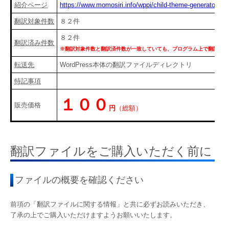
紹介ページ
https://www.momosiri.info/wppi/child-theme-generator/
翻訳対象件数
８２
件
８２
件
翻訳済み件数
※翻訳対象件数と翻訳済件数が一致していても、プログラム上で翻訳対象
転送先
WordPress本体の翻訳ファイルディレクトリ
特記事項
１００
販売価格
円
（総額）
翻訳ファイルをご購入いただく前に
ファイルの概要を確認ください
前項の「翻訳ファイルに関する情報」と共に必ずお読みいただき、
了承の上でご購入いただけますようお願いいたします。