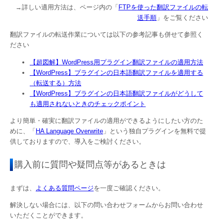
→詳しい適用方法は、ページ内の「
FTPを使った翻訳ファイルの転
送手順
」をご覧ください
翻訳ファイルの転送作業については以下の参考記事も併せて参照く
ださい
【超図解】WordPress用プラグイン翻訳ファイルの適用方法
【WordPress】プラグインの日本語翻訳ファイルを適用する
（転送する）方法
【WordPress】プラグインの日本語翻訳ファイルがどうして
も適用されないときのチェックポイント
より簡単・確実に翻訳ファイルの適用ができるようにしたい方のた
めに、「
HA Language Overwrite
」という独自プラグインを無料で提
供しておりますので、導入をご検討ください。
購入前に質問や疑問点等があるときは
まずは、
よくある質問ページ
を一度ご確認ください。
解決しない場合には、以下の問い合わせフォームからお問い合わせ
いただくことができます。