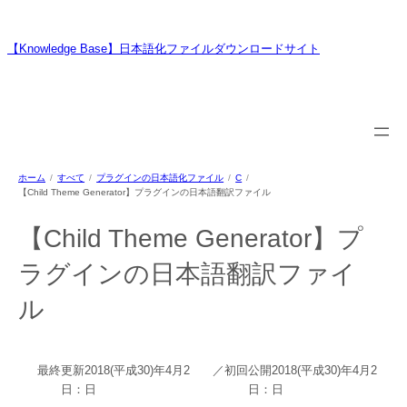
内
容
【Knowledge Base】日本語化ファイルダウンロードサイト
を
ス
WordPressのプラグイン・テーマ用日本語翻訳ファイルの提供サイトで
キ
す
ッ
プ
ホーム
すべて
プラグインの日本語化ファイル
C
【Child Theme Generator】プラグインの日本語翻訳ファイル
【Child Theme Generator】プ
ラグインの日本語翻訳ファイ
ル
最終更新
2018(平成30)年4月2
／初回公開
2018(平成30)年4月2
日：
日
日：
日