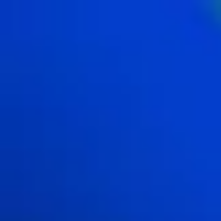
内
容
を
ス
キ
ッ
プ