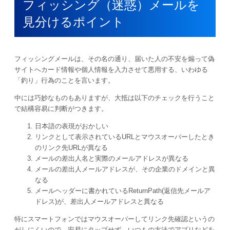
フィッシング（迷惑）メールを
見分けるポイント
フィッシングメールは、その名の通り、届いた人の不安を煽って偽
サイトへカード情報や個人情報を入力させて悪用する、いわゆる
「釣り」行為のことを言います。
中には巧妙なものもありますが、大抵は以下のチェックを行うこと
で結構容易に判断がつきます。
日本語の表現がおかしい
リンクとして表示されているURLとマウスオーバーしたとき
のリンク先URLが異なる
メールの差出人名と実際のメールアドレスが異なる
メールの差出人メールアドレスが、その企業のドメインと異
なる
メールヘッダーに書かれているReturnPath(返信先メールア
ドレス)が、差出人メールアドレスと異なる
特にスマートフォンではマウスオーバーしてリンク先確認というの
がしにくいので、安易にタップせず、いつもの方法でアプリなどを