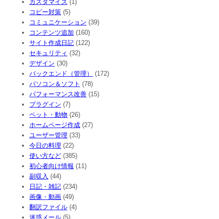
カスタマイズ
(1)
コピー対策
(5)
コミュニケーション
(39)
コンテンツ追加
(160)
サイト作成日記
(122)
セキュリティ
(32)
デザイン
(30)
バックエンド（管理）
(172)
パソコン＆ソフト
(78)
パフォーマンス改善
(15)
プラグイン
(7)
ペット・動物
(26)
ホームページ作成
(27)
ユーザー管理
(33)
今日の料理
(22)
使い方など
(385)
初心者向け情報
(11)
副収入
(44)
日記・雑記
(234)
画像・動画
(49)
翻訳ファイル
(4)
迷惑メール
(5)