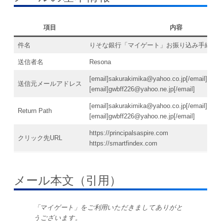
項目
内容
件名
りそな銀行「マイゲート」お振り込み手続き
送信者名
Resona
[email]sakurakimika@yahoo.co.jp[/email]
送信元メールアドレス
[email]gwbff226@yahoo.ne.jp[/email]
[email]sakurakimika@yahoo.co.jp[/email]
Return Path
[email]gwbff226@yahoo.ne.jp[/email]
https://principalsaspire.com
クリック先URL
https://smartfindex.com
メール本文（引用）
「マイゲート」をご利用いただきましてありがと
うございます。