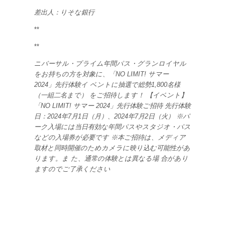
差出人：りそな銀行
**
**
ニバーサル・プライム年間パス・グランロイヤル
をお持ちの方を対象に、「NO LIMIT! サマー
2024」先行体験イ ベントに抽選で総勢1,800名様
（一組二名まで） をご招待します！ 【イベント】
「NO LIMIT! サマー 2024」先行体験ご招待 先行体験
日：2024年7月1日（月）、2024年7月2日（火） ※パ
ーク入場には当日有効な年間パスやスタジオ・パス
などの入場券が必要です ※本ご招待は、メディア
取材と同時開催のためカメラに映り込む可能性があ
ります。ま た、通常の体験とは異なる場 合があり
ますのでご了承ください