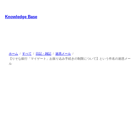
内
容
Knowledge Base
を
ス
WordPressのカスタマイズ方法やプラグインレビューを中心に、パソコ
キ
ン/動物/植物のことなどを紹介するホームページです
ッ
プ
ホーム
すべて
日記・雑記
迷惑メール
【りそな銀行「マイゲート」お振り込み手続きの制限について】という件名の迷惑メー
ル