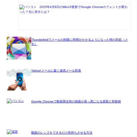
2025年4月9日のWin10更新でGoogle Chromeのフォントが変わ
った？元に戻すには？
Thunderbirdでメールの削除に時間がかかるようになった時の対処（メ
モ）
Yahoo!メールに届く迷惑メール対策
Google Chromeで動画再生時の画面が真っ黒になる原因と対処例
眼鏡のレンズをできるだけ長持ちさせる方法